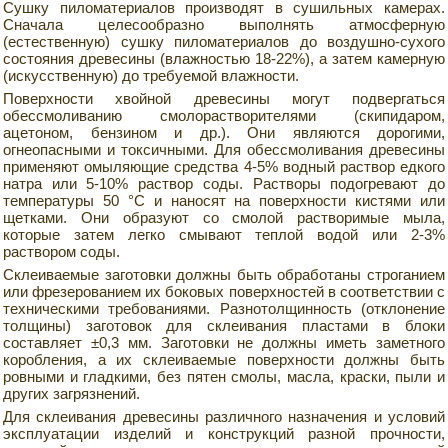
Сушку пиломатериалов производят в сушильных камерах.
Сначала целесообразно выполнять атмосферную
(естественную) сушку пиломатериалов до воздушно-сухого
состояния древесины (влажностью 18-22%), а затем камерную
(искусственную) до требуемой влажности.
Поверхности хвойной древесины могут подвергаться
обессмоливанию смолорастворителями (скипидаром,
ацетоном, бензином и др.). Они являются дорогими,
огнеопасными и токсичными. Для обессмоливания древесины
применяют омыляющие средства 4-5% водный раствор едкого
натра или 5-10% раствор соды. Растворы подогревают до
температуры 50 °С и наносят на поверхности кистями или
щетками. Они образуют со смолой растворимые мыла,
которые затем легко смывают теплой водой или 2-3%
раствором соды.
Склеиваемые заготовки должны быть обработаны строганием
или фрезерованием их боковых поверхностей в соответствии с
техническими требованиями. Разнотолщинность (отклонение
толщины) заготовок для склеивания пластами в блоки
составляет ±0,3 мм. Заготовки не должны иметь заметного
коробления, а их склеиваемые поверхности должны быть
ровными и гладкими, без пятен смолы, масла, краски, пыли и
других загрязнений.
Для склеивания древесины различного назначения и условий
эксплуатации изделий и конструкций разной прочности,