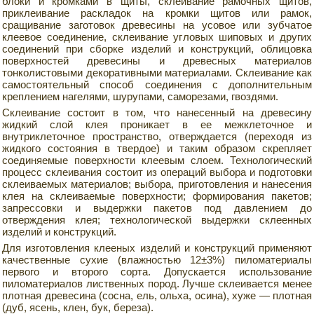
блоки и кромками в щиты, склеивание рамочных щитов,
приклеивание раскладок на кромки щитов или рамок,
сращивание заготовок древесины на усовое или зубчатое
клеевое соединение, склеивание угловых шиповых и других
соединений при сборке изделий и конструкций, облицовка
поверхностей древесины и древесных материалов
тонколистовыми декоративными материалами. Склеивание как
самостоятельный способ соединения с дополнительным
креплением нагелями, шурупами, саморезами, гвоздями.
Склеивание состоит в том, что нанесенный на древесину
жидкий слой клея проникает в ее межклеточное и
внутриклеточное пространство, отверждается (переходя из
жидкого состояния в твердое) и таким образом скрепляет
соединяемые поверхности клеевым слоем. Технологический
процесс склеивания состоит из операций выбора и подготовки
склеиваемых материалов; выбора, приготовления и нанесения
клея на склеиваемые поверхности; формирования пакетов;
запрессовки и выдержки пакетов под давлением до
отверждения клея; технологической выдержки склеенных
изделий и конструкций.
Для изготовления клееных изделий и конструкций применяют
качественные сухие (влажностью 12±3%) пиломатериалы
первого и второго сорта. Допускается использование
пиломатериалов лиственных пород. Лучше склеивается менее
плотная древесина (сосна, ель, ольха, осина), хуже — плотная
(дуб, ясень, клен, бук, береза).