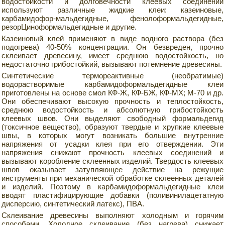
водостойкости и долговечности клеевых соединений
используют различные жидкие клеи: казеиновые,
карбамидофор-мальдегидные, фенолоформальдегидные,
резорЦиноформальдегидные и другие.
Казеиновый клей применяют в виде водного раствора (без
подогрева) 40-50% концентрации. Он безвреден, прочно
склеивает древесину, имеет среднюю водостойкость, но
недостаточно грибостойкий, вызывают потемнение древесины.
Синтетические термореактивные (необратимые)
водорастворимые карбамидоформальдегидные клеи
приготовлены на основе смол КФ-Ж, КФ-БЖ, КФ-МХ; М-70 и др.
Они обеспечивают высокую прочность и теплостойкость,
среднюю водостойкость и абсолютную грибостойкость
клеевых швов. Они выделяют свободный формальдегид
(токсичное вещество), образуют твердые и хрупкие клеевые
швы, в которых могут возникать большие внутренние
напряжения от усадки клея при его отверждении. Эти
напряжения снижают прочность клеевых соединений и
вызывают коробление склеенных изделий. Твердость клеевых
швов оказывает затупляющее действие на режущие
инструменты при механической обработке склеенных деталей
и изделий. Поэтому в карбамидоформальдегидные клеи
вводят пластифицирующие добавки (поливинилацетатную
дисперсию, синтетический латекс), ПВА.
Склеивание древесины выполняют холодным и горячим
способами. Холодное склеивание (без нагрева) снижает