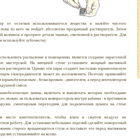
нер от остатков использовавшегося вещества и налейте чистого
 пока из него не пойдет абсолютно прозрачный растворитель. Затем
й колпачок и протрите детали тканью, смоченной в растворителе. Для
ки используйте зубочистку.
спользовать распыление в помещениях является создание окрасочной
 вне мастерской. На внешней стене установите мощный вытяжной
ров растворителя. Однако эти пары создают настолько взрывоопасную
ающем электродвигателе может их воспламенить. Поэтому применяйте
 взрывобезопасным - безыскровым - двигателем, а перед вентилятором
оздушной смеси.
рывобезопасные лампы, включать и выключать которые необходимо
те, можно ли пользоваться компрессором внутри кабины - в противном
наружи, смонтировав переходник для подключения шланга на стене
м месте влагопоглотитель, чтобы влага в сжатом воздухе не
ортила работу. Для установки небольших изделий сделайте поворотный
ования старого вращающегося стула и поставьте его перед вытяжным
зделия устанавливайте на козлы.