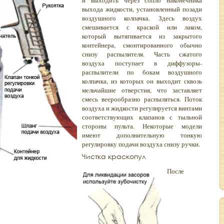
и выходить через сопло наконечника
выхода жидкости, установленный позади
воздушного колпачка. Здесь воздух
смешивается с краской или лаком,
который вытягивается из закрытого
контейнера, смонтированного обычно
снизу распылителя. Часть сжатого
воздуха поступает в диффузоры-
распылители по бокам воздушного
колпачка, из которых он выходит сквозь
мельчайшие отверстия, что заставляет
смесь веерообразно распыляться. Поток
воздуха и жидкости регулируется винтами
соответствующих клапанов с тыльной
стороны пульта. Некоторые модели
имеют дополнительную тонкую
регулировку подачи воздуха снизу ручки.
Чистка краскопул
После