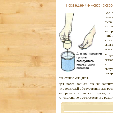
Разведение лакокрасо
Все 
долж
было
изгот
мате
приб
конс
выньт
течет
Медл
вязко
этого
выпу
повер
она слишком жидкая.
Для более точной оценки консист
изготовителей оборудования для ра
материалом и засеките время, ко
консистенцию в соответствии с реко