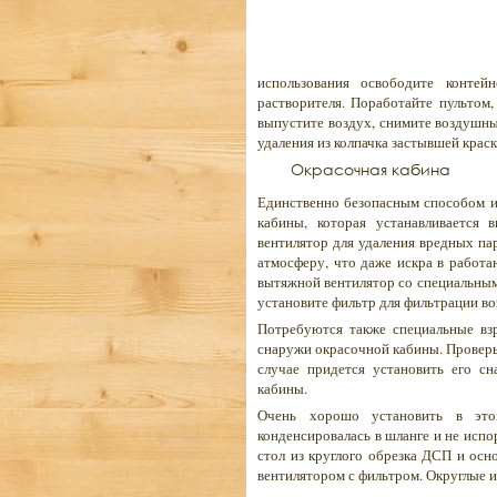
использования освободите контей
растворителя. Поработайте пультом,
выпустите воздух, снимите воздушны
удаления из колпачка застывшей крас
Окрасочная кабина
Единственно безопасным способом и
кабины, которая устанавливается
вентилятор для удаления вредных па
атмосферу, что даже искра в работ
вытяжной вентилятор со специальным
установите фильтр для фильтрации в
Потребуются также специальные вз
снаружи окрасочной кабины. Проверь
случае придется установить его с
кабины.
Очень хорошо установить в это
конденсировалась в шланге и не исп
стол из круглого обрезка ДСП и осн
вентилятором с фильтром. Округлые и