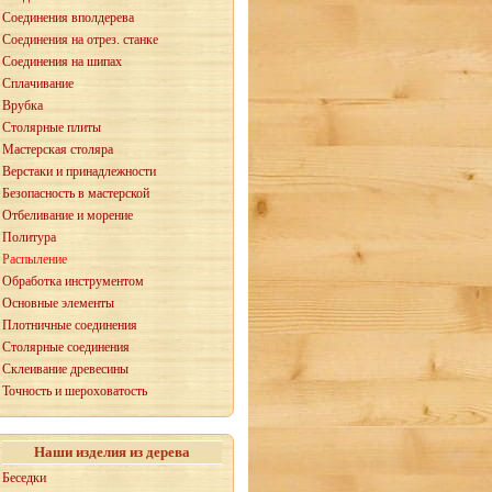
Соединения вполдерева
Соединения на отрез. станке
Соединения на шипах
Сплачивание
Врубка
Столярные плиты
Мастерская столяра
Верстаки и принадлежности
Безопасность в мастерской
Отбеливание и морение
Политура
Распыление
Обработка инструментом
Основные элементы
Плотничные соединения
Столярные соединения
Склеивание древесины
Точность и шероховатость
Наши изделия из дерева
Беседки