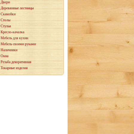
Двери
Деревянные лестницы
Скамейки
Столы
Стулья
Кресло-качалка
Мебель для кухни
Мебель своими руками
Наличники
Окна
Резьба декоративная
Токарные изделия