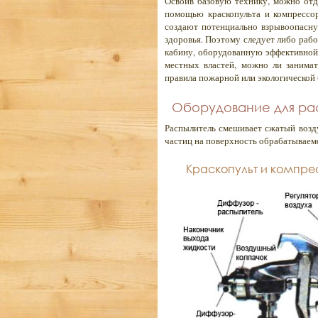
Освоив базовую технику, можно отд
помощью краскопульта и компрессор
создают потенциально взрывоопасну
здоровья. Поэтому следует либо рабо
кабину, оборудованную эффективной
местных властей, можно ли занима
правила пожарной или экологической 
Оборудование для ра
Распылитель смешивает сжатый возд
частиц на поверхность обрабатываемо
Краскопульт и компре