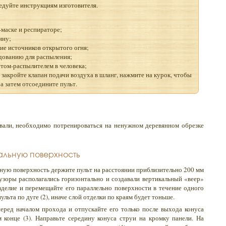
едуйте инструкциям изготовителя.
-маске и респираторе;
ину;
ие источников открытого огня;
удованию для распыления;
етом-распылителем в человека;
закройте клапан подачи воздуха в шланг, нажмите на курок, чтобы
а затем отсоедините пульт.
овали, необходимо потренироваться на ненужном деревянном обрезке
альную поверхность
ьную поверхность держите пульт на расстоянии приблизительно 200 мм
узоры располагались горизонтально и создавали вертикальный «веер»
изделие и перемещайте его параллельно поверхности в течение одного
ульта по дуге (2), иначе слой отделки по краям будет тоньше.
еред началом прохода и отпускайте его только после выхода конуса
 конце (3). Направьте середину конуса струи на кромку панели. На