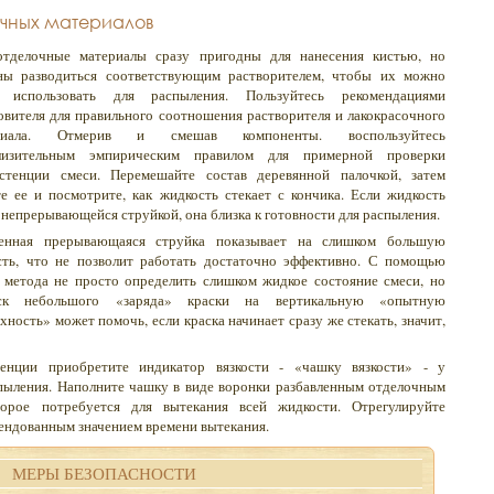
чных материалов
отделочные материалы сразу пригодны для нанесения кистью, но
ны разводиться соответствующим растворителем, чтобы их можно
 использовать для распыления. Пользуйтесь рекомендациями
овителя для правильного соотношения растворителя и лакокрасочного
риала. Отмерив и смешав компоненты. воспользуйтесь
лизительным эмпирическим правилом для примерной проверки
истенции смеси. Перемешайте состав деревянной палочкой, затем
е ее и посмотрите, как жидкость стекает с кончика. Если жидкость
 непрерывающейся струйкой, она близка к готовности для распыления.
енная прерывающаяся струйка показывает на слишком большую
сть, что не позволит работать достаточно эффективно. С помощью
 метода не просто определить слишком жидкое состояние смеси, но
ск небольшого «заряда» краски на вертикальную «опытную
хность» может помочь, если краска начинает сразу же стекать, значит,
енции приобретите индикатор вязкости - «чашку вязкости» - у
спыления. Наполните чашку в виде воронки разбавленным отделочным
торое потребуется для вытекания всей жидкости. Отрегулируйте
мендованным значением времени вытекания.
МЕРЫ БЕЗОПАСНОСТИ