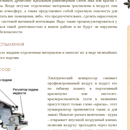
елывать древесину идеальным равномерным слоем лака или краски с
а. Когда летучие отделочные материалы (распылены в воздухе они
ю атмосферу, а также представляют собой серьезную опасность для
тать вне помещения, либо, что предпочтительнее, сделать окрасочную
 системой вытяжной вентиляции. Надо также проконсультироваться у
ться такой деятельностью в вашем районе и не будут ли нарушены
безопасности.
спыления
ухе жидким отделочным материалом и наносит их в виде мельчайших
го изделия.
ссор
Электрический компрессор сжимает
профильтрованный воздух и подаст его
по гибкому шлангу в портативный
краскопульт или пистолет-
краскораспылитель (хотя в названиях
присутствует только слово «краска», этот
пульверизатор применяется также и для
лаков). Нажатие рычага включения - курка
- открывает впускной воздушный клапан,
позволяя воздуху проходить через пульт