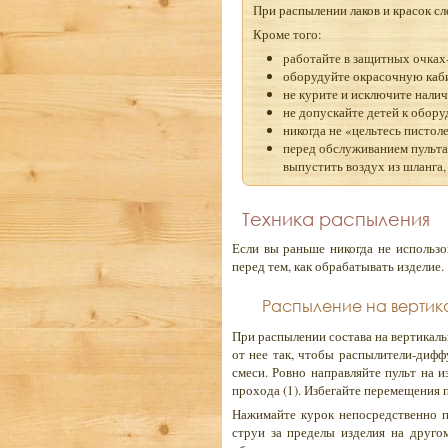
При распылении лаков и красок сл
Кроме того:
работайте в защитных очках
оборудуйте окрасочную каб
не курите и исключите налич
не допускайте детей к обор
никогда не «цельтесь пистол
перед обслуживанием пульта 
выпустить воздух из шланга, 
Техника распыления
Если вы раньше никогда не использ
перед тем, как обрабатывать изделие.
Распыление на вертик
При распылении состава на вертикал
от нее так, чтобы распылители-дифф
смеси. Ровно направляйте пульт на 
прохода (1). Избегайте перемещения п
Нажимайте курок непосредственно п
струи за пределы изделия на другом