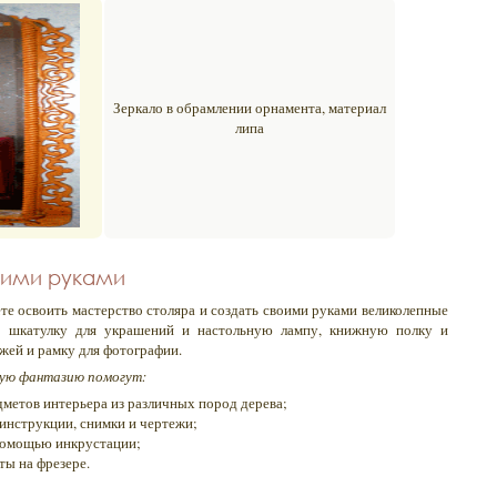
Зеркало в обрамлении орнамента, материал
липа
оими руками
те освоить мастерство столяра и создать своими руками великолепные
а: шкатулку для украшений и настольную лампу, книжную полку и
жей и рамку для фотографии.
кую фантазию помогут:
метов интерьера из различных пород дерева;
инструкции, снимки и чертежи;
помощью инкрустации;
ты на фрезере.