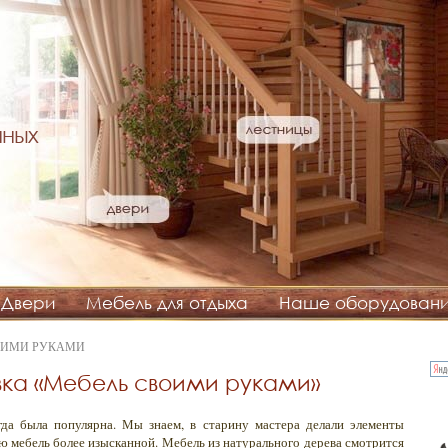
нных
Двери
Мебель для отдыха
Наше оборудован
ВОИМИ РУКАМИ
вка «Мебель своими руками»
гда была популярна. Мы знаем, в старину мастера делали элементы
ую мебель более изысканной. Мебель из натурального дерева смотрится