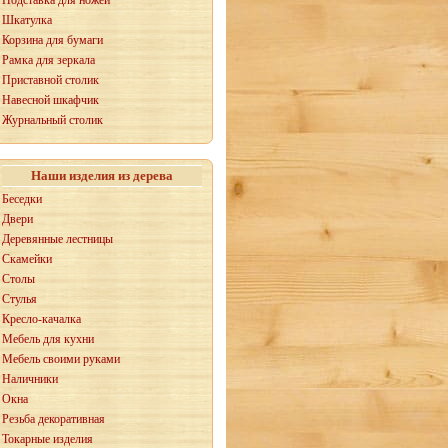
Подставка для ножей
Шкатулка
Корзина для бумаги
Рамка для зеркала
Приставной столик
Навесной шкафчик
Журнальный столик
Наши изделия из дерева
Беседки
Двери
Деревянные лестницы
Скамейки
Столы
Стулья
Кресло-качалка
Мебель для кухни
Мебель своими руками
Наличники
Окна
Резьба декоративная
Токарные изделия