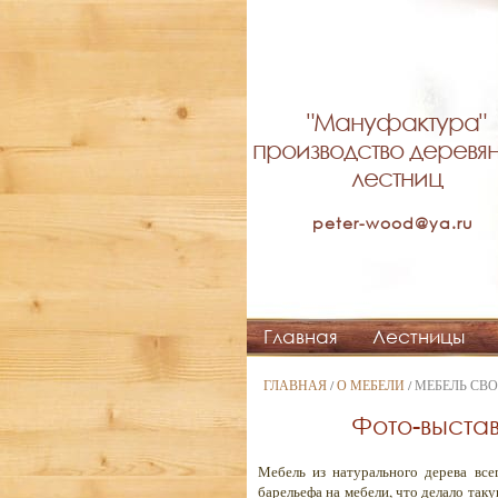
"Мануфактура"
производство деревя
лестниц
peter-wood@ya.ru
Главная
Лестницы
ГЛАВНАЯ
/
О МЕБЕЛИ
/ МЕБЕЛЬ С
Фото-выста
Мебель из натурального дерева все
барельефа на мебели, что делало так