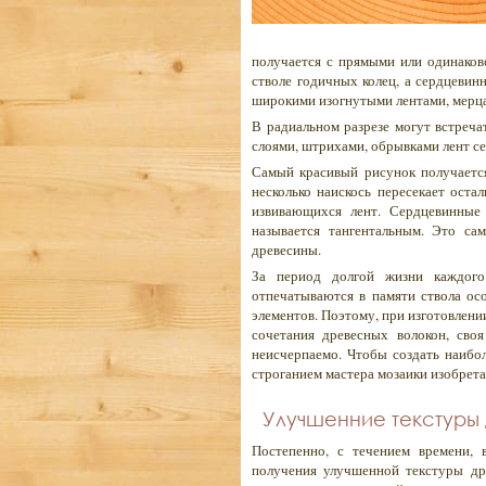
получается с прямыми или одинаков
стволе годичных колец, а сердцевин
широкими изогнутыми лентами, мерца
В радиальном разрезе могут встреча
слоями, штрихами, обрывками лент с
Самый красивый рисунок получается,
несколько наискось пересекает оста
извивающихся лент. Сердцевинные
называется тангентальным. Это с
древесины.
За период долгой жизни каждог
отпечатываются в памяти ствола ос
элементов. Поэтому, при изготовлени
сочетания древесных волокон, своя
неисчерпаемо. Чтобы создать наибо
строганием мастера мозаики изобрет
Улучшенние текстуры
Постепенно, с течением времени, 
получения улучшенной текстуры др