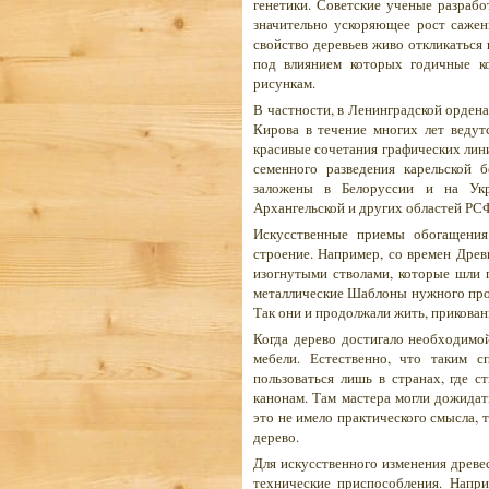
генетики. Советские ученые разраб
значительно ускоряющее рост сажен
свойство деревьев живо откликаться
под влиянием которых годичные к
рисункам.
В частности, в Ленинградской орден
Кирова в течение многих лет ведут
красивые сочетания графических лин
семенного разведения карельской 
заложены в Белоруссии и на Укра
Архангельской и других областей РС
Искусственные приемы обогащения
строение. Например, со времен Древ
изогнутыми стволами, которые шли 
металлические Шаблоны нужного проф
Так они и продолжали жить, прикова
Когда дерево достигало необходимо
мебели. Естественно, что таким с
пользоваться лишь в странах, где 
канонам. Там мастера могли дожидат
это не имело практического смысла, 
дерево.
Для искусственного изменения древе
технические приспособления. Напр