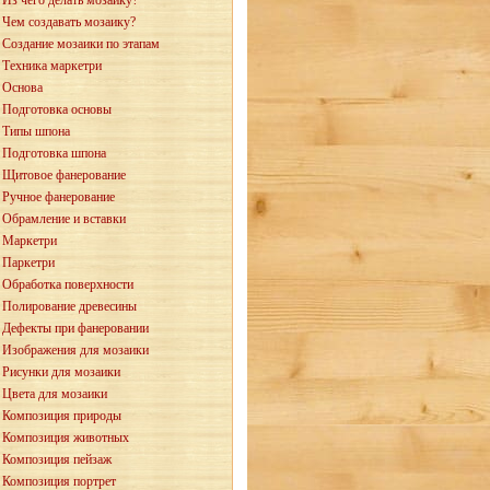
Из чего делать мозаику?
Чем создавать мозаику?
Создание мозаики по этапам
Техника маркетри
Основа
Подготовка основы
Типы шпона
Подготовка шпона
Щитовое фанерование
Ручное фанерование
Обрамление и вставки
Маркетри
Паркетри
Обработка поверхности
Полирование древесины
Дефекты при фанеровании
Изображения для мозаики
Рисунки для мозаики
Цвета для мозаики
Композиция природы
Композиция животных
Композиция пейзаж
Композиция портрет