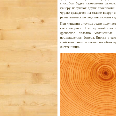
способом будет изготовлена фанер
фанеру получают двумя способами: 
чурак) вращается на станке вокруг 
разматывается по годичным слоям в д
При лущении рисунок редко получаетс
как с катушки. Поэтому такой спосо
древесное полотно малоценных 
промышленная фанера. Иногда у так
слой выполняется также способом лу
лиственницы.