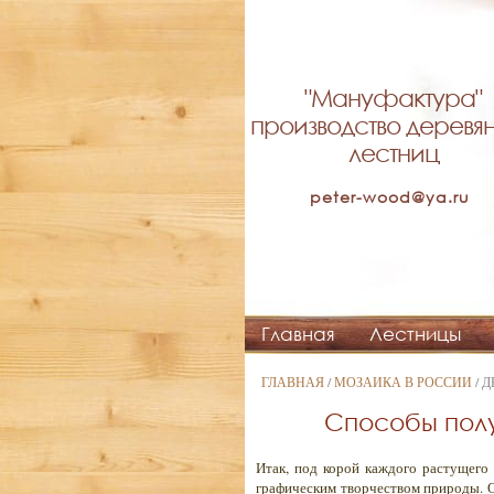
"Мануфактура"
производство деревя
лестниц
peter-wood@ya.ru
Главная
Лестницы
ГЛАВНАЯ
/
МОЗАИКА В РОССИИ
/ 
Способы полу
Итак, под корой каждого растущего 
графическим творчеством природы. Од