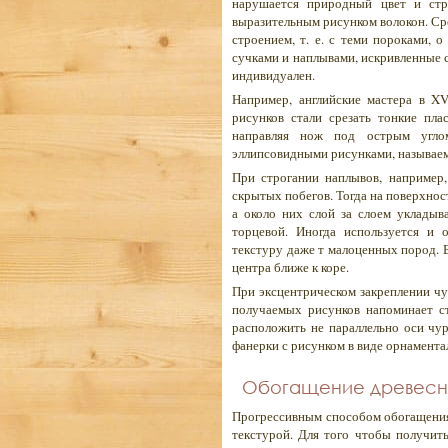
нарушается природный цвет и стр
выразительным рисунком волокон. Ср
строением, т. е. с теми пороками, 
сучками и наплывами, искривленные с
индивидуален.
Например, английские мастера в X
рисунков стали срезать тонкие пла
направляя нож под острым угло
эллипсовидными рисунками, называе
При строгании наплывов, например,
скрытых побегов. Тогда на поверхнос
а около них слой за слоем укладыва
торцевой. Иногда используется и 
текстуру даже т малоценных пород. 
центра ближе к коре.
При эксцентрическом закреплении чу
получаемых рисунков напоминает с
расположить не параллельно оси чур
фанерки с рисунком в виде орнамента
Обогащение древесны
Прогрессивным способом обогащения 
текстурой. Для того чтобы получить