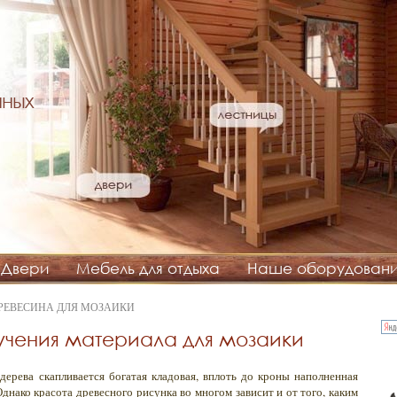
нных
Двери
Мебель для отдыха
Наше оборудован
ДРЕВЕСИНА ДЛЯ МОЗАИКИ
чения материала для мозаики
дерева скапливается богатая кладовая, вплоть до кроны наполненная
нако красота древесного рисунка во многом зависит и от того, каким