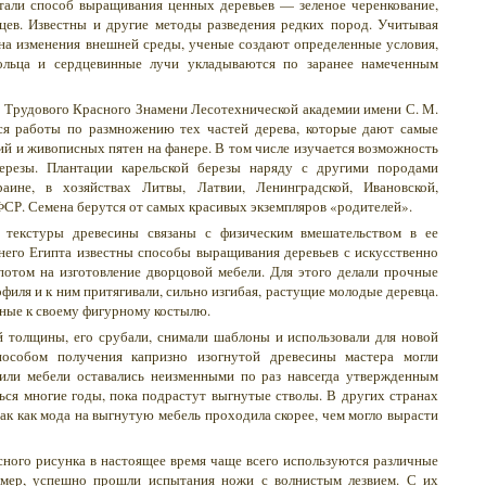
отали способ выращивания ценных деревьев — зеленое черенкование,
цев. Известны и другие методы разведения редких пород. Учитывая
 на изменения внешней среды, ученые создают определенные условия,
ольца и сердцевинные лучи укладываются по заранее намеченным
а Трудового Красного Знамени Лесотехнической академии имени С. М.
ся работы по размножению тех частей дерева, которые дают самые
ий и живописных пятен на фанере. В том числе изучается возможность
березы. Плантации карельской березы наряду с другими породами
ине, в хозяйствах Литвы, Латвии, Ленинградской, Ивановской,
ФСР. Семена берутся от самых красивых экземпляров «родителей».
 текстуры древесины связаны с физическим вмешательством в ее
него Египта известны способы выращивания деревьев с искусственно
потом на изготовление дворцовой мебели. Для этого делали прочные
иля и к ним притягивали, сильно изгибая, растущие молодые деревца.
нные к своему фигурному костылю.
й толщины, его срубали, снимали шаблоны и использовали для новой
пособом получения капризно изогнутой древесины мастера могли
стили мебели оставались неизменными по раз навсегда утвержденным
ься многие годы, пока подрастут выгнутые стволы. В других странах
так как мода на выгнутую мебель проходила скорее, чем могло вырасти
сного рисунка в настоящее время чаще всего используются различные
имер, успешно прошли испытания ножи с волнистым лезвием. С их