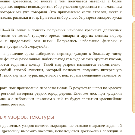
оение древесины, но вместе с тем получается материал с более
еди них широко используется отбор участков древесины с аномальным
о которых мы уже говорили. Это прикомлевые части стволов, места с
тволы, развилки и т. д. При этом выбор способа разреза каждого куска
VIII—XIX веках в поисках получения наиболее красивых древесных
стинки от ветвей грецкого ореха, чинары и других ценных пород,
м к продольной оси ветки. Получались небольшие фанерки с
мые «устричной скорлупой».
 направление среза выбирается перпендикулярно к большему числу
ти фанерки разрезанные побеги выходят в виде мелких круглых глазков,
ются годичные кольца. Такой вид разреза называется тангентально-
особый способ лущения, который позволяет получить интересную
В таких случаях чурак закрепляют с некоторым смещением зажимов от
рака нож произвольно перерезает слои. В результате шпон по красоте
троганый материал редких юрод дерева. Если же нож при лущении
ака, а с небольшим наклоном к ней, то будут срезаться красивейшие
льных розеток.
х узоров, текстуры
древесных узоров является выращивание стволов с заранее заданной
 древесину высокого качества, используются достижения селекции и