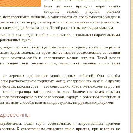
Если плоскость проходит через самую
середину ствола, рисунок волокон
о искривленными линиями, в зависимости от правильности укладки в
ные лучи (у тех пород, в которых они ярко выражены) пересекают их
ющими под действием света. Такой разрез называется радиальным.
ться волокна в виде парабол в сочетании с продольно-параллельными
ердцевинных лучей.
 когда плоскость ножа идет касательно к одному из слоев дерева и
льные. Здесь волокна на срезе вычерчивают всевозможные сочетания
 лучи заметны слабо и напоминают мелкие штрихи. Такой разрез
амые общие типы рисунков, получаемых при лущении и строгании
о из деревьев происходит много разных событий. Они как бы
обым расположением годичных колец, сердцевинных лучей и других
и фанеры, каждый срез — это совершенно новое, не похожее на другие
 особая страница жизни зеленого леса. Количество таких страниц
льшее разнообразие в красоте узоров, наряду с обычным пилением и
али частные способы изменения доступных им древесных рисунков.
 древесины
выработалась целая серия естественных и искусственных приемов
евесины. К естественным относятся такие приемы, при которых не