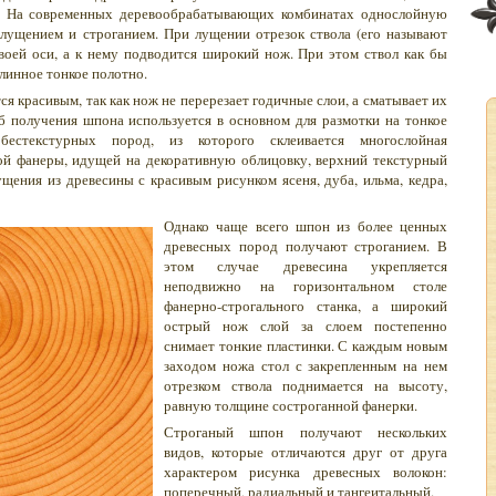
а. На современных деревообрабатывающих комбинатах однослойную
лущением и строганием. При лущении отрезок ствола (его называют
своей оси, а к нему подводится широкий нож. При этом ствол как бы
линное тонкое полотно.
я красивым, так как нож не перерезает годичные слои, а сматывает их
б получения шпона используется в основном для размотки на тонкое
бестекстурных пород, из которого склеивается многослойная
ой фанеры, идущей на декоративную облицовку, верхний текстурный
щения из древесины с красивым рисунком ясеня, дуба, ильма, кедра,
Однако чаще всего шпон из более ценных
древесных пород получают строганием. В
этом случае древесина укрепляется
неподвижно на горизонтальном столе
фанерно-строгального станка, а широкий
острый нож слой за слоем постепенно
снимает тонкие пластинки. С каждым новым
заходом ножа стол с закрепленным на нем
отрезком ствола поднимается на высоту,
равную толщине состроганной фанерки.
Строганый шпон получают нескольких
видов, которые отличаются друг от друга
характером рисунка древесных волокон:
поперечный, радиальный и тангеитальный.