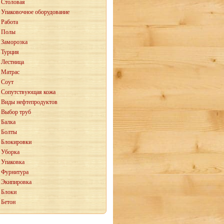
Столовая
Упаковочное оборудование
Работа
Полы
Заморозка
Турция
Лестница
Матрас
Соут
Сопутствующая кожа
Виды нефтепродуктов
Выбор труб
Балка
Болты
Блокировки
Уборка
Упаковка
Фурнитура
Экипировка
Блоки
Бетон