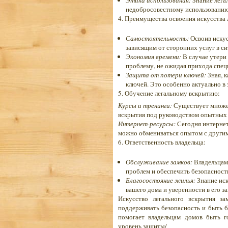
Этика использования:
Знание лега
недобросовестному использованию.
4. Преимущества освоения искусства 
Самостоятельность:
Освоив искус
зависящим от сторонних услуг в с
Экономия времени:
В случае утери
проблему, не ожидая прихода спец
Защита от потери ключей:
Зная, к
ключей. Это особенно актуально в
5. Обучение легальному вскрытию:
Курсы и тренинги:
Существует множес
вскрытия под руководством опытных 
Интернет-ресурсы:
Сегодня интернет
можно обмениваться опытом с други
6. Ответственность владельца:
Обслуживание замков:
Владельцам 
проблем и обеспечить безопасност
Благосостояние жилья:
Знание иск
вашего дома и уверенности в его з
Искусство легального вскрытия з
поддерживать безопасность и быть б
помогает владельцам домов быть г
уровень защиты/