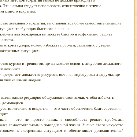
льных методов вскрытия замков не должно приводить к
 Эти навыки следует использовать ответственно и этично.
легального вскрытия:
ство легального вскрытия, вы становитесь более самостоятельным, не
итуациях, требующих быстрого решения.
 ключей или блокировки вы можете быстро и эффективно решить
иалиста.
ак открыть дверь, можно избежать проблем, связанных с утерей
 экстренных ситуациях.
тво курсов и тренингов, где вы можете освоить искусство легального
замочников.
 предлагает множество ресурсов, включая видеоуроки и форумы, где
ми увлеченными людьми.
жилья важно регулярно обслуживать свои замки, чтобы избежать
ь домочадцев.
усства легального вскрытия — это часть обеспечения благосостояния
ащите.
амков — это не просто навык, а способность решать проблемы,
олее самостоятельным в повседневной жизни. Знание этого искусства
отовыми к экстренным ситуациям и обеспечивает дополнительный