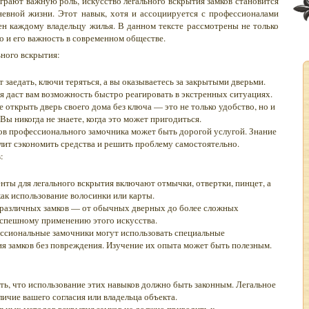
играют важную роль, искусство легального вскрытия замков становится
евной жизни. Этот навык, хотя и ассоциируется с профессионалами
ен каждому владельцу жилья. В данном тексте рассмотрены не только
о и его важность в современном обществе.
ьного вскрытия:
 заедать, ключи теряться, а вы оказываетесь за закрытыми дверьми.
я даст вам возможность быстро реагировать в экстренных ситуациях.
 открыть дверь своего дома без ключа — это не только удобство, но и
Вы никогда не знаете, когда это может пригодиться.
ов профессионального замочника может быть дорогой услугой. Знание
лит сэкономить средства и решить проблему самостоятельно.
:
ты для легального вскрытия включают отмычки, отвертки, пинцет, а
ак использование волосинки или карты.
 различных замков — от обычных дверных до более сложных
успешному применению этого искусства.
сиональные замочники могут использовать специальные
я замков без повреждения. Изучение их опыта может быть полезным.
ь, что использование этих навыков должно быть законным. Легальное
ичие вашего согласия или владельца объекта.