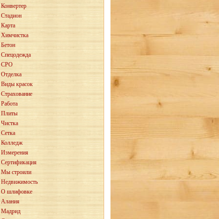
Конвертер
Стадион
Карта
Химчистка
Бетон
Спецодежда
СРО
Отделка
Виды красок
Страхование
Работа
Плиты
Чистка
Сетка
Колледж
Измерения
Сертификация
Мы строили
Недвижимость
О шлифовке
Алания
Мадрид