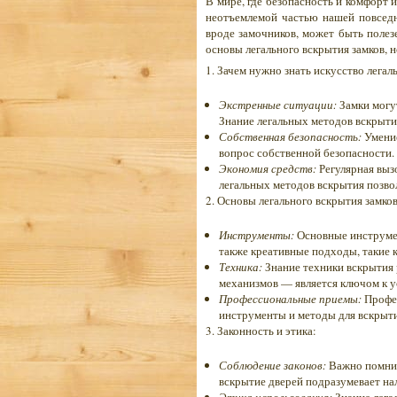
В мире, где безопасность и комфорт 
неотъемлемой частью нашей повседн
вроде замочников, может быть полез
основы легального вскрытия замков, н
1. Зачем нужно знать искусство легал
Экстренные ситуации:
Замки могут
Знание легальных методов вскрыти
Собственная безопасность:
Умение
вопрос собственной безопасности. 
Экономия средств:
Регулярная выз
легальных методов вскрытия позво
2. Основы легального вскрытия замков
Инструменты:
Основные инструмен
также креативные подходы, такие к
Техника:
Знание техники вскрытия
механизмов — является ключом к 
Профессиональные приемы:
Профес
инструменты и методы для вскрыти
3. Законность и этика:
Соблюдение законов:
Важно помнит
вскрытие дверей подразумевает нал