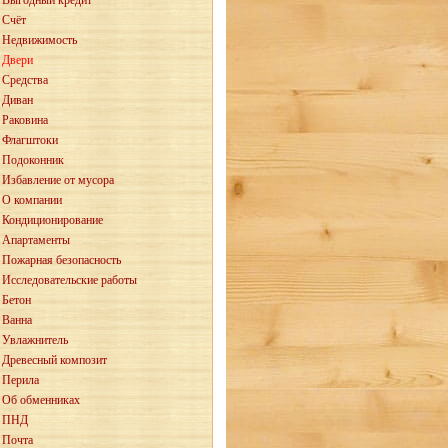
Выгодный кредит
Счёт
Недвижимость
Двери
Средства
Диван
Раковина
Флагштоки
Подоконник
Избавление от мусора
О компании
Кондиционирование
Апартаменты
Пожарная безопасность
Исследовательские работы
Бетон
Ванна
Увлажнитель
Древесный композит
Перила
Об обменниках
ПНД
Почта