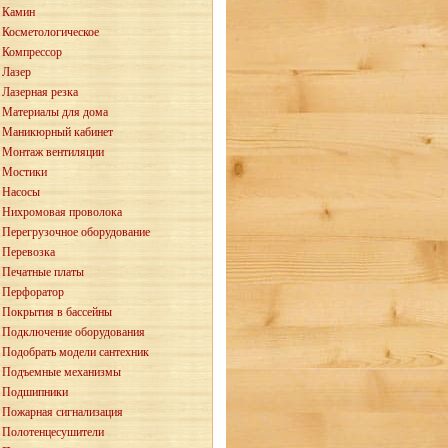
Камин
Косметологическое
Компрессор
Лазер
Лазерная резка
Материалы для дома
Маникюрный кабинет
Монтаж вентиляции
Мостики
Насосы
Нихромовая проволока
Перегрузочное оборудование
Перевозка
Печатные платы
Перфоратор
Покрытия в бассейны
Подключение оборудования
Подобрать модели сантехник
Подъемные механизмы
Подшипники
Пожарная сигнализация
Полотенцесушители