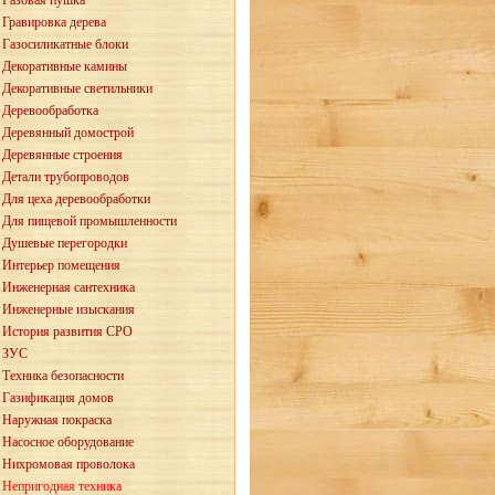
Газовая пушка
Гравировка дерева
Газосиликатные блоки
Декоративные камины
Декоративные светильники
Деревообработка
Деревянный домострой
Деревянные строения
Детали трубопроводов
Для цеха деревообработки
Для пищевой промышленности
Душевые перегородки
Интерьер помещения
Инженерная сантехника
Инженерные изыскания
История развития СРО
ЗУС
Техника безопасности
Газификация домов
Наружная покраска
Насосное оборудование
Нихромовая проволока
Непригодная техника