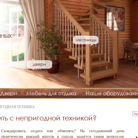
нных
Двери
Мебель для отдыха
Наше оборудован
ИГОДНАЯ ТЕХНИКА
ить с непригодной техникой?
Складировать, отдать или обменять? На сегодняшний день
практически каждый житель в городе задаётся таким вопросом.