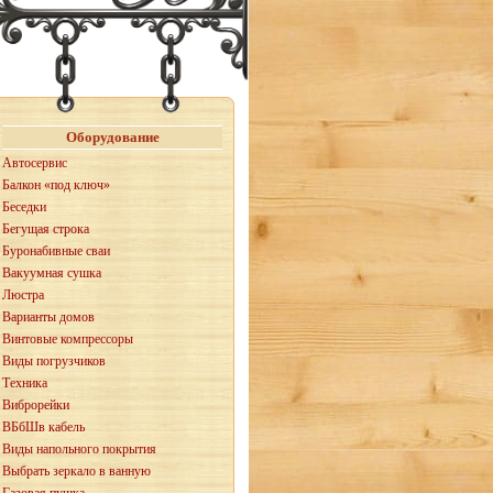
Оборудование
Автосервис
Балкон «под ключ»
Беседки
Бегущая строка
Буронабивные сваи
Вакуумная сушка
Люстра
Варианты домов
Винтовые компрессоры
Виды погрузчиков
Техника
Виброрейки
ВБбШв кабель
Виды напольного покрытия
Выбрать зеркало в ванную