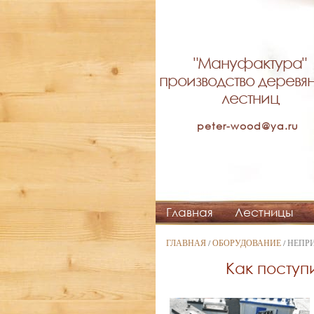
"Мануфактура"
производство деревя
лестниц
peter-wood@ya.ru
Главная
Лестницы
ГЛАВНАЯ
/
ОБОРУДОВАНИЕ
/ НЕПР
Как поступ