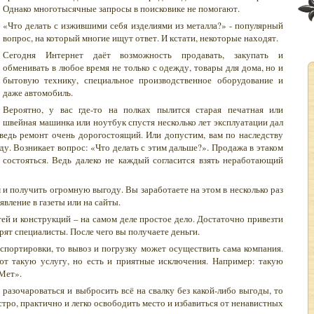
Однако многотысячные запросы в поисковике не помогают.
«Что делать с изжившими себя изделиями из металла?» - популярный
вопрос, на который многие ищут ответ. И кстати, некоторые находят.
Сегодня Интернет даёт возможность продавать, закупать и
обменивать в любое время не только с одежду, товары для дома, но и
бытовую технику, специальное производственное оборудование и
даже автомобиль.
Вероятно, у вас где-то на полках пылится старая печатная или
швейная машинка или ноутбук спустя несколько лет эксплуатации дал
, ведь ремонт очень дорогостоящий. Или допустим, вам по наследству
ду. Возникает вопрос: «Что делать с этим дальше?». Продажа в этаком
 состояться. Ведь далеко не каждый согласится взять неработающий
и получить огромную выгоду. Вы заработаете на этом в несколько раз
явление в газеты или на сайты.
тей и конструкций – на самом деле простое дело. Достаточно привезти
трят специалисты. После чего вы получаете деньги.
нспортировки, то вывоз и погрузку может осуществить сама компания.
яют такую услугу, но есть и приятные исключения. Например: такую
оМет».
разочароваться и выбросить всё на свалку без какой-либо выгоды, то
стро, практично и легко освободить место и избавиться от ненавистных