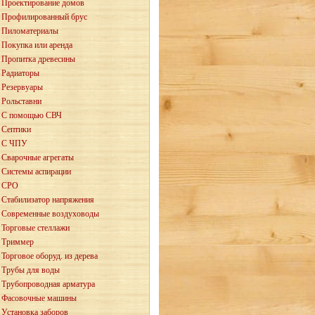
Проектирование домов
Профилированный брус
Пиломатериалы
Покупка или аренда
Пропитка древесины
Радиаторы
Резервуары
Рольставни
С помощью СВЧ
Септики
С ЧПУ
Сварочные агрегаты
Системы аспирации
СРО
Стабилизатор напряжения
Современные воздуховоды
Торговые стеллажи
Триммер
Торговое оборуд. из дерева
Трубы для воды
Трубопроводная арматура
Фасовочные машины
Установка заборов