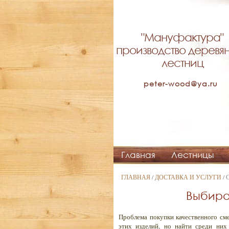
"Мануфактура"
производство деревя
лестниц
peter-wood@ya.ru
Главная
Лестницы
ГЛАВНАЯ
/
ДОСТАВКА И УСЛУГИ
/ 
Выбира
Проблема покупки качественного сме
этих изделий, но найти среди них