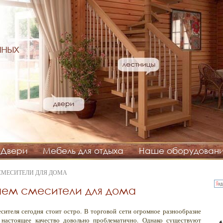
нных
Двери
Мебель для отдыха
Наше оборудован
СМЕСИТЕЛИ ДЛЯ ДОМА
ем смесители для дома
сителя сегодня стоит остро. В торговой сети огромное разнообразие
 настоящее качество довольно проблематично. Однако существуют