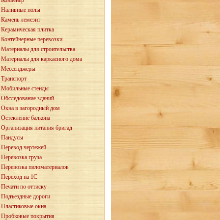
Конвейер
Наливные полы
Камень лемезит
Керамическая плитка
Контейнерные перевозки
Материалы для строительства
Материалы для каркасного дома
Мессенджеры
Транспорт
Мобильные стенды
Обследование зданий
Окна в загородный дом
Остекление балкона
Организация питания бригад
Пандусы
Перевод чертежей
Перевозка груза
Перевозка пиломатериалов
Переход на 1С
Печати по оттиску
Подъездные дороги
Пластиковые окна
Пробковые покрытия