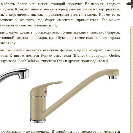
 выбрать более или менее стоящий продукт. Во-первых, следует
ам нужен. К таким типам относятся однорукие шаровые и с картриджем,
ак с керамическими, так и резиновыми уплотнителями. Кроме того,
ависит и от того, где будет смеситель применяться. Он может
душевой лейкой, на раковину и т.д.
ие следует уделить производителю. Купив изделие у известной фирмы,
тоянной замены прокладок, кран-буксов, а самое главное – от страха
 квартиру.
ми смесителей являются немецкие фирмы, изделия которых известны
вом. К ним относятся Бланко смесители (Blanco), продукция Grohe,
нцузского JacobDelafon, финского Oras и других производителей.
ьзуются различные материалы. В серийном производстве применяются