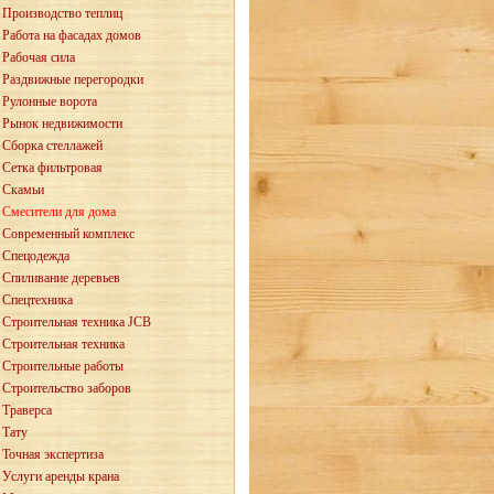
Производство теплиц
Работа на фасадах домов
Рабочая сила
Раздвижные перегородки
Рулонные ворота
Рынок недвижимости
Сборка стеллажей
Сетка фильтровая
Скамьи
Смесители для дома
Современный комплекс
Спецодежда
Спиливание деревьев
Спецтехника
Строительная техника JCB
Строительная техника
Строительные работы
Строительство заборов
Траверса
Тату
Точная экспертиза
Услуги аренды крана