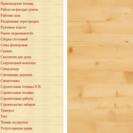
Производство теплиц
Работа на фасадах домов
Рабочая сила
Раздвижные перегородки
Рулонные ворота
Рынок недвижимости
Сборка стеллажей
Сетка фильтровая
Скамьи
Смесители для дома
Современный комплекс
Спецодежда
Спиливание деревьев
Спецтехника
Строительная техника JCB
Строительная техника
Строительные работы
Строительство заборов
Траверса
Тату
Точная экспертиза
Услуги аренды крана