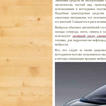
Экономия средств на эксплуатацию 
экологически чистый вид транспо
использование в коттеджных поселк
Подобные транспортные средства
смазочных материалов, что положите
его жителей. Снижается и риск возни
Выбросы обычных автомобилей состоя
оксиды углерода, азота, свинец и с
используют
активный оксид алюми
топливо, для гидроочистки нефтепро
выбросов.
Все, кто следят за своим здоровь
коттеджном поселке пользоваться эк
и методы снижающие вредные выброс