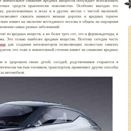
и значительное снижение вредных выбросов побуждает использовать
ртных средств практически повсеместно. Особенно выгодно его
ах, расположенных в лесах и в других местах с чистой экологией.
 позволяют сжигать намного меньше дорогих и вредных горюче
льно влияет на экологию коттеджного поселка в общем, на ощущения
кновения самых разных заболеваний.
т из вредных веществ, а их более трех сот, это и формальдегиды, и
ажа. Это только наиболее вредные вещества. Поэтому сегодня часто
ния
для создания катализаторов позволяющих полностью сжигать
дуктов, что тоже в значительной степени влияет на снижение вредных
ем и здоровьем своих детей, соседей, родственников стараются в
ологически чистым топливом, транспортом, применяют другие способы
ы автомобиля.