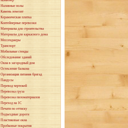
Конвейер
Наливные полы
Камень лемезит
Керамическая плитка
Контейнерные перевозки
Материалы для строительства
Материалы для каркасного дома
Мессенджеры
Транспорт
Мобильные стенды
Обследование зданий
Окна в загородный дом
Остекление балкона
Организация питания бригад
Пандусы
Перевод чертежей
Перевозка груза
Перевозка пиломатериалов
Переход на 1С
Печати по оттиску
Подъездные дороги
Пластиковые окна
Пробковые покрытия