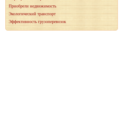
Приобрели недвижимость
Экологический транспорт
Эффективность грузоперевозок
При копировании материалов, ссылка на сайт wood-petr.ru
обязательна
© 2012-2026 "Мануфактура" производство деревянных
лестниц