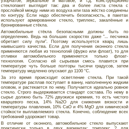
узорчатое, зеркальное и матовое, и т.д. Конструкционно
стеклопакет выглядит так: два и более листа стекла с
прослойкой между ними из воздуха или газа жёстко соединены
по контуру. Если надо обеспечить безопасность, в пакетах
используют армированное стекло, триплекс, закалённые и
бронированные стёкла.
Автомобильные стёкла безопасными должны быть по
определению. Ведь на больших скоростях даже "... песчинка
обретает силу пули". Поэтому используется кварц лишь
наивысшего качества. Если для получения оконного стекла
применяются любая из технологий (фурко или флоат), то для
отливки автомобильного применяется только флоат-
технология. Согласно ей сырьевая смесь плавится при
температуре чуть больше полторы тысячи градусов, затем
температуру медленно опускают до 1100 °С.
За это время происходит осветление стекла. При такой
температуре расплав поступает в ванну, наполненную жидким
оловом, и растекается по нему. Получается идеально ровное
стекло. Строго выдерживается стандарт состава. По нему в
сырье должно быть 72% двуокиси кремния, то есть чистого
кварцевого песка, 14% Na2O для снижения вязкости и
температуры плавления, 10% CaO и 4% MgO для химической
стойкости выплавляемого стекла. Конечно, соблюдение всех
требований удорожает товар.
В отличие от оконного, автомобильное стекло выпускают
практически только в двух вариантах: триплекс ? для