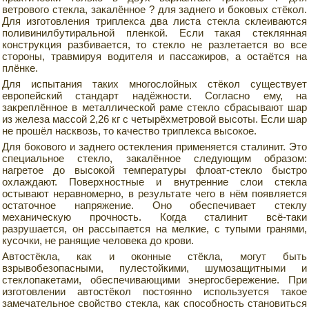
ветрового стекла, закалённое ? для заднего и боковых стёкол.
Для изготовления триплекса два листа стекла склеиваются
поливинилбутиральной пленкой. Если такая стеклянная
конструкция разбивается, то стекло не разлетается во все
стороны, травмируя водителя и пассажиров, а остаётся на
плёнке.
Для испытания таких многослойных стёкол существует
европейский стандарт надёжности. Согласно ему, на
закреплённое в металлической раме стекло сбрасывают шар
из железа массой 2,26 кг с четырёхметровой высоты. Если шар
не прошёл насквозь, то качество триплекса высокое.
Для бокового и заднего остекления применяется сталинит. Это
специальное стекло, закалённое следующим образом:
нагретое до высокой температуры флоат-стекло быстро
охлаждают. Поверхностные и внутренние слои стекла
остывают неравномерно, в результате чего в нём появляется
остаточное напряжение. Оно обеспечивает стеклу
механическую прочность. Когда сталинит всё-таки
разрушается, он рассыпается на мелкие, с тупыми гранями,
кусочки, не ранящие человека до крови.
Автостёкла, как и оконные стёкла, могут быть
взрывобезопасными, пулестойкими, шумозащитными и
стеклопакетами, обеспечивающими энергосбережение. При
изготовлении автостёкол постоянно используется такое
замечательное свойство стекла, как способность становиться