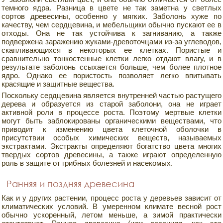
темного ядра. Разница в цвете не так заметна у светлых
сортов древесины, особенно у мягких. Заболонь хуже по
качеству, чем сердцевина, и мебельщики обычно пускают ее в
отходы. Она не так устойчива к загниванию, а также
подвержена заражению жуками-древоточцами из-за углеводов,
скапливающихся в некоторых ее клетках. Пористые и
сравнительно тонкостенные клетки легко отдают влагу, и в
результате заболонь ссыхается больше, чем более плотное
ядро. Однако ее пористость позволяет легко впитывать
красящие и защитные вещества.
Поскольку сердцевина является внутренней частью растущего
дерева и образуется из старой заболони, она не играет
активной роли в процессе роста. Поэтому мертвые клетки
могут быть заблокированы органическими веществами, что
приводит к изменению цвета клеточной оболочки в
присутствии особых химических веществ, называемых
экстрактами. Экстракты определяют богатство цвета многих
твердых сортов древесины, а также играют определенную
роль в защите от грибных болезней и насекомых.
Ранняя и поздняя древесина
Как и у других растении, процесс роста у деревьев зависит от
климатических условий. В умеренном климате весной рост
обычно ускоренный, летом меньше, а зимой практически