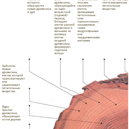
которого
древесины,
плоские
синтезированные
образуются
образующийся
скопления
питательные
новая древесина
за один
клеток,
вещества
и дуб
возрастной
проводящие
(годовой)
питательные
период.
соки
Большие
горизонтально,
клетки ранней
называемые
древесины и
также
меньшие по
медуллярными
размеру
или
клетки
сердцевинными
поздней
клетками
древесины
формируют
годичное
кольцо
Заболонь
Новая
древесина,
клетки которой
транспортируют
или
накапливают
питательные
вещества
Ядро
Зрелая
древесина,
образующая
остов дерева