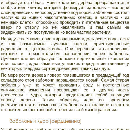
и образуется новая. Новые клетки дерева превращаются в
особый вид клеток, который формирует заболонь - молодой
слой древесины непосредственно под корой. Заболонь состоит
частично из живых накопительных клеток, а частично - из
неживых клеток, способных проводить питательные вещества
вверх по стволу, но не накапливать и тем самым не
задерживать их поступление ко всем частям растения.
Наряду с клетками, ориентированными вдоль оси ствола, есть
и так называемые лучевые клетки, ориентированные
радиально от центра ствола. Они переносят и накапливают
питание в горизонтальном направлении через заболонь.
Лучевые клетки образуют плоские вертикальные скопления
или полосы, едва заметные у мягких пород и явственные у
некоторых твердых сортов древесины, таких, как дуб.
По мере роста дерева поверх появившегося в предыдущий год
кольцевого стоя заболони наращивается новый. Самая старая
заболонь уже не может проводить воду, и постепенные
химические изменения превращают ее в другую часть
древесины - ядро, которая представляет собой несущую
основу дерева. Таким образом, ядро со временем
увеличивается в размерах, а заболонь по толщине остается
относительно постоянной в течение всей жизни растения.
Заболонь и ядро (сердцевина)
У заболони светлый цвет, и она обычно отличается от более