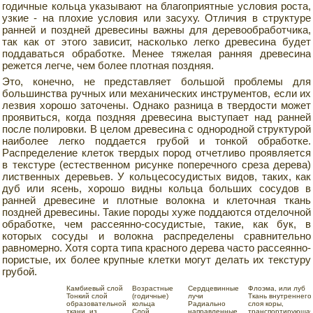
годичные кольца указывают на благоприятные условия роста,
узкие - на плохие условия или засуху. Отличия в структуре
ранней и поздней древесины важны для деревообработчика,
так как от этого зависит, насколько легко древесина будет
поддаваться обработке. Менее тяжелая ранняя древесина
режется легче, чем более плотная поздняя.
Это, конечно, не представляет большой проблемы для
большинства ручных или механических инструментов, если их
лезвия хорошо заточены. Однако разница в твердости может
проявиться, когда поздняя древесина выступает над ранней
после полировки. В целом древесина с однородной структурой
наиболее легко поддается грубой и тонкой обработке.
Распределение клеток твердых пород отчетливо проявляется
в текстуре (естественном рисунке поперечного среза дерева)
лиственных деревьев. У кольцесосудистых видов, таких, как
дуб или ясень, хорошо видны кольца больших сосудов в
ранней древесине и плотные волокна и клеточная ткань
поздней древесины. Такие породы хуже поддаются отделочной
обработке, чем рассеянно-сосудистые, такие, как бук, в
которых сосуды и волокна распределены сравнительно
равномерно. Хотя сорта типа красного дерева часто рассеянно-
пористые, их более крупные клетки могут делать их текстуру
грубой.
Камбиевый слой
Возрастные
Сердцевинные
Флоэма, или луб
Тонкий слой
(годичные)
лучи
Ткань внутреннего
образовательной
кольца
Радиально
слоя коры,
ткани, из
Слой
направленные
транспортирующа