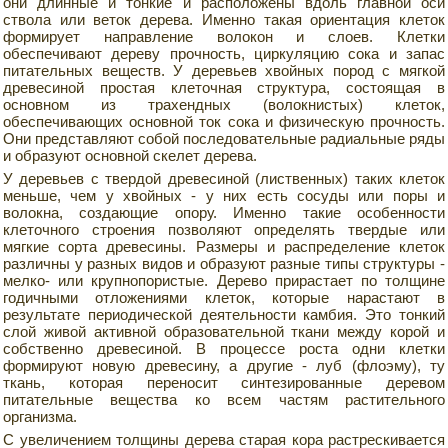
они длинные и тонкие и расположены вдоль главной оси
ствола или веток дерева. Именно такая ориентация клеток
формирует направление волокон и слоев. Клетки
обеспечивают дереву прочность, циркуляцию сока и запас
питательных веществ. У деревьев хвойных пород с мягкой
древесиной простая клеточная структура, состоящая в
основном из трахендных (волокнистых) клеток,
обеспечивающих основной ток сока и физическую прочность.
Они представляют собой последовательные радиальные ряды
и образуют основной скелет дерева.
У деревьев с твердой древесиной (лиственных) таких клеток
меньше, чем у хвойных - у них есть сосуды или поры и
волокна, создающие опору. Именно такие особенности
клеточного строения позволяют определять твердые или
мягкие сорта древесины. Размеры и распределение клеток
различны у разных видов и образуют разные типы структуры -
мелко- или крупнопористые. Дерево прирастает по толщине
годичными отложениями клеток, которые нарастают в
результате периодической деятельности камбия. Это тонкий
слой живой активной образовательной ткани между корой и
собственно древесиной. В процессе роста одни клетки
формируют новую древесину, а другие - луб (флоэму), ту
ткань, которая переносит синтезированные деревом
питательные вещества ко всем частям растительного
организма.
С увеличением толщины дерева старая кора растрескивается