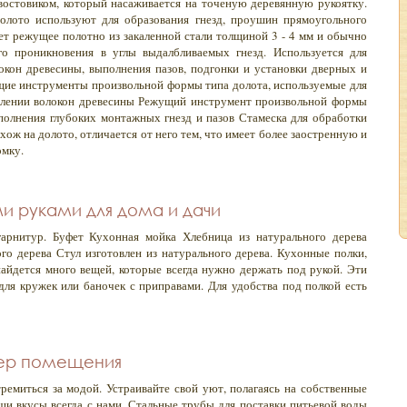
востовиком, который насаживается на точеную деревянную рукоятку.
олото используют для образования гнезд, проушин прямоугольного
еет режущее полотно из закаленной стали толщиной 3 - 4 мм и обычно
го проникновения в углы выдалбливаемых гнезд. Используется для
окон древесины, выполнения пазов, подгонки и установки дверных и
жущие инструменты произвольной формы типа долота, используемые для
влении волокон древесины Режущий инструмент произвольной формы
полнения глубоких монтажных гнезд и пазов Стамеска для обработки
ож на долото, отличается от него тем, что имеет более заостренную и
мку.
и руками для дома и дачи
арнитур. Буфет Кухонная мойка Хлебница из натурального дерева
ого дерева Стул изготовлен из натурального дерева. Кухонные полки,
айдется много вещей, которые всегда нужно держать под рукой. Эти
ля кружек или баночек с приправами. Для удобства под полкой есть
ьер помещения
тремиться за модой. Устраивайте свой уют, полагаясь на собственные
ши вкусы всегда с нами. Стальные трубы для поставки питьевой воды