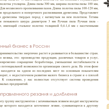
 полотна утолщена. Длина пилы 300 мм, ширина полотна пилы 100 мм,
Для несквозного пропиливания пазов. Длина полотна пилы 100-120 мм,
ля продольного и поперечного распиливания древесины. Представляет
из древесины твердых пород с натянутым на нем полотном. Тетива
ли пенькового шнура диаметром 3 мм Ручная пила Ручная пила -
, имеющий стальное полотно толщиной 0,4-1,4 мм с насеченными
нный бизнес в России
ринимательство энергично растет и развивается в большинстве стран.
 велика, это: производство продукции, различных товаров и услуг,
новременно сокращение безработицы, уменьшение нестабильности в
 потенциальной возможности организации своего дела. На этом фоне
я находится на одном из последних мест по основным показателям
ворит, о недостаточном развитии малого бизнеса в стране и о плохой
. К сожалению, у нас полностью отсутствует система проведения
 малых предприятий.
правленного резания и долбления
эту группу инструментов с затачиваемым лезвием входят инструменты
е которого находится заточенное лезвие, суживающееся к другому