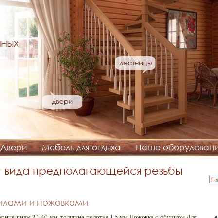
нных
Двери
Мебель для отдыха
Наше оборудован
от вида предполагающейся резьбы
илами и ножовками
конце пилы 20-40 мм, толщина полотна 1,5 мм Ножовка с обушком Для