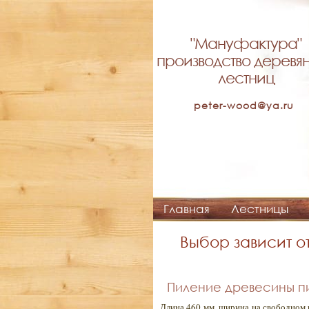
"Мануфактура"
производство деревя
лестниц
peter-wood@ya.ru
Главная
Лестницы
Выбор зависит 
Пиление древесины п
Длина 460 мм, ширина на свободном 