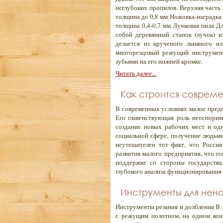
неглубоких пропилов. Верхняя часть
толщина до 0,8 мм Ножовка-наградка 
толщина 0,4-0,7 мм Лучковая пила Д
собой деревянный станок (лучок) 
делается из крученого льняного и
многорезцовый режущий инструмент
зубьями на его нижней кромке.
Читать далее...
Как строится совреме
В современных условиях малое предп
Его главенствующая роль неоспоримо
создание новых рабочих мест и од
социальной сфере, получение людьми
неутешителен тот факт, что Росси
развития малого предприятия, что го
поддержке со стороны государства
глубокого анализа функционирования
Инструменты для нена
Инструменты резания и долбления В 
с режущим полотном, на одном конц