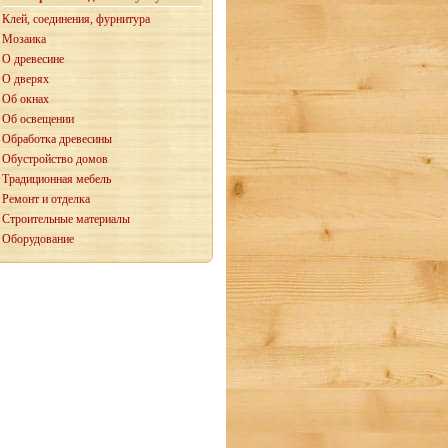
Клей, соединения, фурнитура
Мозаика
О древесине
О дверях
Об окнах
Об освещении
Обработка древесины
Обустройство домов
Традиционная мебель
Ремонт и отделка
Строительные материалы
Оборудование