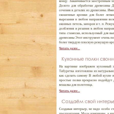
концу. Заканчивается заостренным х
Долото для обработки древесины Д
сечения в деталях из древесины. Им
скошенные кромки для более легко
вырезания в любом направлении вол
оконных петель, запоров и т. п. Ре
долбления и резания в любом напра
типа стамески, используемый для вы
древесины Этот инструмент очень пох
более твердую плоскую режущую кро
Читать далее...
Кухонные полки своим
На картинке изображен кухонный г
Табуретка изготовлена из натуральн
как сделать самому В любой кухне н
простые полки прекрасно подойдут д
вешалка для полотенца.
Читать далее...
Создаём свой интер
Создавая интерьер, не надо особо с
предпочтения. Мода изменчива, а на