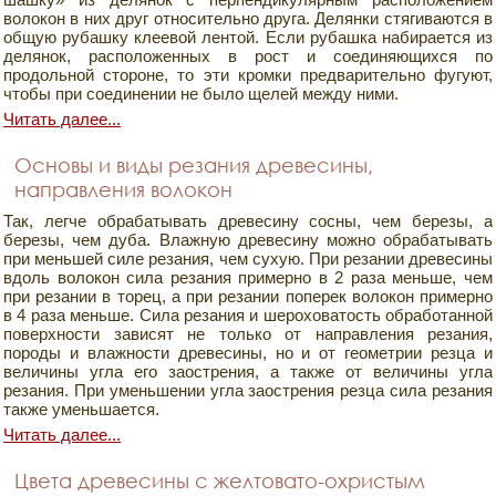
волокон в них друг относительно друга. Делянки стягиваются в
общую рубашку клеевой лентой. Если рубашка набирается из
делянок, расположенных в рост и соединяющихся по
продольной стороне, то эти кромки предварительно фугуют,
чтобы при соединении не было щелей между ними.
Читать далее...
Основы и виды резания древесины,
направления волокон
Так, легче обрабатывать древесину сосны, чем березы, а
березы, чем дуба. Влажную древесину можно обрабатывать
при меньшей силе резания, чем сухую. При резании древесины
вдоль волокон сила резания примерно в 2 раза меньше, чем
при резании в торец, а при резании поперек волокон примерно
в 4 раза меньше. Сила резания и шероховатость обработанной
поверхности зависят не только от направления резания,
породы и влажности древесины, но и от геометрии резца и
величины угла его заострения, а также от величины угла
резания. При уменьшении угла заострения резца сила резания
также уменьшается.
Читать далее...
Цвета древесины с желтовато-охристым