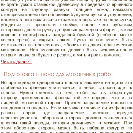
выбрать узкой стамеской древесину в пределах очерченного
контура на глубину, равную толщине ножа; намазать
столярным клеем обе половинки будущей ручки и углубление;
вложить в пего нож и все это зажать в верстаке на одни сутки;
убедиться в прочности склейки, после чего рубанком
осторожно довести ручку до нужных размеров и формы, затем
хорошо прошлифовать наждачной бумагой (особенно место
косого среза) и покрыть лаком. Ручка на нож может быть
изготовлена из плексигласа, эбонита и других пластических
материалов. Нож мозаичиста должен быть исключительно
острым, иначе он будет не резать, а мять и рвать волокна.
Читать далее...
Подготовка шпона для мозаичных работ
Но при подборе однородного шпона к наклейке на щиты эта
особенность фанеры учитывается и левая сторона идет к
основе. Нужно следить за тем, чтобы на эту оборотную
сторону приклеивалась фанера той же породы, что и на
лицевой, мозаичной стороне. Причем направление волокон в
них должно совпадать. Если мозаика склеивается из фанерок
разных пород, где направление волокон нередко
перекрещивается, оборотная сторона должна заклеиваться
шпоном такой породы, которая доминирует в мозаике. При
этом оборотная сторона может быть набрана фигурно «в
шашку» из делянок с перпендикулярным расположением