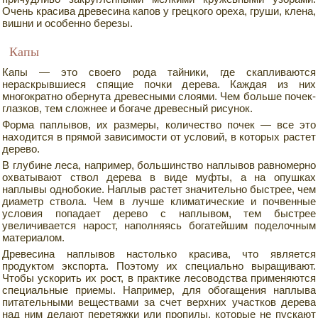
Очень красива древесина капов у грецкого ореха, груши, клена,
вишни и особенно березы.
Капы
Капы — это своего рода тайники, где скапливаются
нераскрывшиеся спящие почки дерева. Каждая из них
многократно обернута древесными слоями. Чем больше почек-
глазков, тем сложнее и богаче древесный рисунок.
Форма паплывов, их размеры, количество почек — все это
находится в прямой зависимости от условий, в которых растет
дерево.
В глубине леса, например, большинство наплывов равномерно
охватывают ствол дерева в виде муфты, а на опушках
наплывы однобокие. Наплыв растет значительно быстрее, чем
диаметр ствола. Чем в лучше климатические и почвенные
условия попадает дерево с наплывом, тем быстрее
увеличивается нарост, наполняясь богатейшим поделочным
материалом.
Древесина наплывов настолько красива, что является
продуктом экспорта. Поэтому их специально выращивают.
Чтобы ускорить их рост, в практике лесоводства применяются
специальные приемы. Например, для обогащения наплыва
питательными веществами за счет верхних участков дерева
над ним делают перетяжки или пропилы, которые не пускают