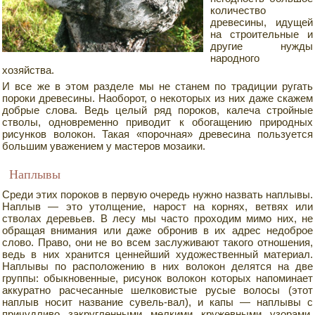
количество
древесины, идущей
на строительные и
другие нужды
народного
хозяйства.
И все же в этом разделе мы не станем по традиции ругать
пороки древесины. Наоборот, о некоторых из них даже скажем
добрые слова. Ведь целый ряд пороков, калеча стройные
стволы, одновременно приводит к обогащению природных
рисунков волокон. Такая «порочная» древесина пользуется
большим уважением у мастеров мозаики.
Наплывы
Среди этих пороков в первую очередь нужно назвать наплывы.
Наплыв — это утолщение, нарост на корнях, ветвях или
стволах деревьев. В лесу мы часто проходим мимо них, не
обращая внимания или даже обронив в их адрес недоброе
слово. Право, они не во всем заслуживают такого отношения,
ведь в них хранится ценнейший художественный материал.
Наплывы по расположению в них волокон делятся на две
группы: обыкновенные, рисунок волокон которых напоминает
аккуратно расчесанные шелковистые русые волосы (этот
наплыв носит название сувель-вал), и капы — наплывы с
причудливо закругленными мелкими кружевными узорами.