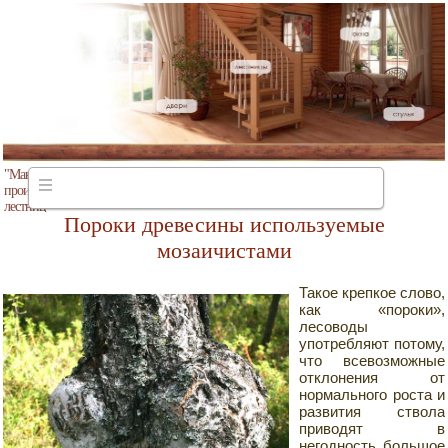
"Мануфактура"
производство деревянных
лестниц
Пороки древесины используемые
мозаичистами
Такое крепкое слово,
как «пороки»,
лесоводы
употребляют потому,
что всевозможные
отклонения от
нормального роста и
развития ствола
приводят в
негодность большое