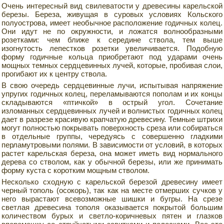
Очень интересный вид свилеватости у древесины карельской
березы. Береза, живущая в суровых условиях Кольского
полуострова, имеет необычное расположение годичных колец.
Они идут не по окружности, и ложатся волнообразными
розетками: чем ближе к середине ствола, тем выше
изогнутость лепестков розетки увеличивается. Подобную
форму годичные кольца приобретают под ударами очень
мощных темных сердцевинных лучей, которые, пробивая слои,
прогибают их к центру ствола.
В свою очередь сердцевинные лучи, испытывая напряжение
упругих годичных колец, переламываются пополам и их концы
складываются «птичкой» в острый угол. Сочетание
изломанных сердцевинных лучей и волнистых годичных колец
дает в разрезе красивую крапчатую древесину. Темные штрихи
могут полностью покрывать поверхность среза или собираться
в отдельные группы, чередуясь с совершенно гладкими
перламутровыми полями. В зависимости от условий, в которых
растет карельская береза, она может иметь вид нормального
дерева со стволом, как у обычной березы, или же принимать
форму куста с коротким мощным стволом.
Несколько сходную с карельской березой древесину имеет
черный тополь (осокорь), так как на месте отмерших сучков у
него вырастают всевозможные шишки и бугры. На срезе
светлая древесина тополя оказывается покрытой большим
количеством бурых и светло-коричневых пятен и глазков