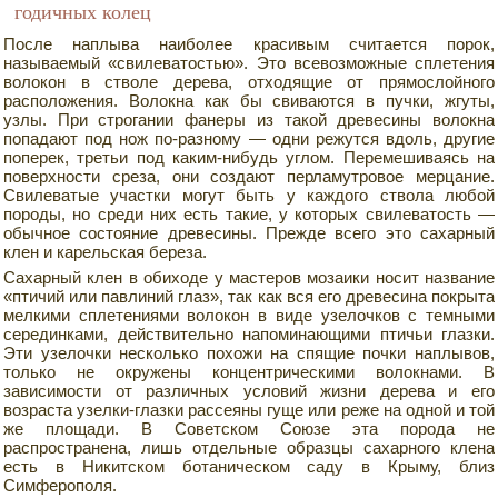
годичных колец
После наплыва наиболее красивым считается порок,
называемый «свилеватостью». Это всевозможные сплетения
волокон в стволе дерева, отходящие от прямослойного
расположения. Волокна как бы свиваются в пучки, жгуты,
узлы. При строгании фанеры из такой древесины волокна
попадают под нож по-разному — одни режутся вдоль, другие
поперек, третьи под каким-нибудь углом. Перемешиваясь на
поверхности среза, они создают перламутровое мерцание.
Свилеватые участки могут быть у каждого ствола любой
породы, но среди них есть такие, у которых свилеватость —
обычное состояние древесины. Прежде всего это сахарный
клен и карельская береза.
Сахарный клен в обиходе у мастеров мозаики носит название
«птичий или павлиний глаз», так как вся его древесина покрыта
мелкими сплетениями волокон в виде узелочков с темными
серединками, действительно напоминающими птичьи глазки.
Эти узелочки несколько похожи на спящие почки наплывов,
только не окружены концентрическими волокнами. В
зависимости от различных условий жизни дерева и его
возраста узелки-глазки рассеяны гуще или реже на одной и той
же площади. В Советском Союзе эта порода не
распространена, лишь отдельные образцы сахарного клена
есть в Никитском ботаническом саду в Крыму, близ
Симферополя.