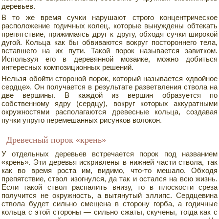
деревьев.
В то же время сучки нарушают строго концентрическое
расположение годичных колец, которые вынуждены обтекать
препятствие, прижимаясь друг к другу, обходя сучки широкой
дугой. Кольца как бы обвиваются вокруг постороннего тела,
вставшего на их пути. Такой порок называется завитком.
Используя его в деревянной мозаике, можно добиться
интересных композиционных решений.
Нельзя обойти стороной порок, который называется «двойное
сердце». Он получается в результате разветвления ствола на
две вершины. В каждой из вершин образуется по
собственному ядру (сердцу), вокруг которых аккуратными
окружностями располагаются древесные кольца, создавая
пучки упруго перемешанных рисунков волокон.
Древесный порок «крень»
У отдельных деревьев встречается порок под названием
«крень». Эти деревья искривлены в нижней части ствола, так
как во время роста им, видимо, что-то мешало. Обходя
препятствие, ствол изогнулся, да так и остался на всю жизнь.
Если такой ствол распалить внизу, то в плоскости среза
получится не окружность, а вытянутый эллипс. Сердцевина
ствола будет сильно смещена в сторону горба, а годичные
кольца с этой стороны — сильно сжаты, скучены, тогда как с