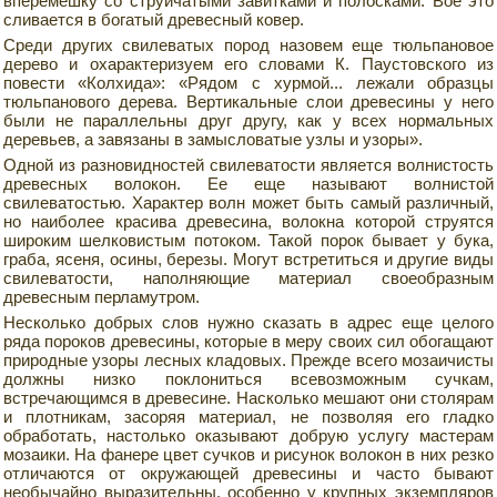
вперемешку со струйчатыми завитками и полосками. Вое это
сливается в богатый древесный ковер.
Среди других свилеватых пород назовем еще тюльпановое
дерево и охарактеризуем его словами К. Паустовского из
повести «Колхида»: «Рядом с хурмой... лежали образцы
тюльпанового дерева. Вертикальные слои древесины у него
были не параллельны друг другу, как у всех нормальных
деревьев, а завязаны в замысловатые узлы и узоры».
Одной из разновидностей свилеватости является волнистость
древесных волокон. Ее еще называют волнистой
свилеватостью. Характер волн может быть самый различный,
но наиболее красива древесина, волокна которой струятся
широким шелковистым потоком. Такой порок бывает у бука,
граба, ясеня, осины, березы. Могут встретиться и другие виды
свилеватости, наполняющие материал своеобразным
древесным перламутром.
Несколько добрых слов нужно сказать в адрес еще целого
ряда пороков древесины, которые в меру своих сил обогащают
природные узоры лесных кладовых. Прежде всего мозаичисты
должны низко поклониться всевозможным сучкам,
встречающимся в древесине. Насколько мешают они столярам
и плотникам, засоряя материал, не позволяя его гладко
обработать, настолько оказывают добрую услугу мастерам
мозаики. На фанере цвет сучков и рисунок волокон в них резко
отличаются от окружающей древесины и часто бывают
необычайно выразительны, особенно у крупных экземпляров