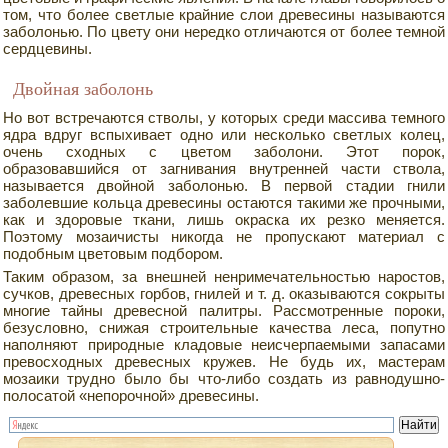
том, что более светлые крайние слои древесины называются
заболонью. По цвету они нередко отличаются от более темной
сердцевины.
Двойная заболонь
Но вот встречаются стволы, у которых среди массива темного
ядра вдруг вспыхивает одно или несколько светлых колец,
очень сходных с цветом заболони. Этот порок,
образовавшийся от загнивания внутренней части ствола,
называется двойной заболонью. В первой стадии гнили
заболевшие кольца древесины остаются такими же прочными,
как и здоровые ткани, лишь окраска их резко меняется.
Поэтому мозаичисты никогда не пропускают материал с
подобным цветовым подбором.
Таким образом, за внешней ненримечательностью наростов,
сучков, древесных горбов, гнилей и т. д. оказываются сокрыты
многие тайны древесной палитры. Рассмотренные пороки,
безусловно, снижая строительные качества леса, попутно
наполняют природные кладовые неисчерпаемыми запасами
превосходных древесных кружев. Не будь их, мастерам
мозаики трудно было бы что-либо создать из равнодушно-
полосатой «непорочной» древесины.