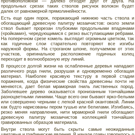
противоположной — далеко отходят друг от друга. На
продольных срезах таких стволов рисунок волокон будет
далек от равномерной прямолинейности.
Есть еще один порок, поражающий нижнюю часть ствола и
обогащающий древесную палитру мозаичистов: около земли
ствол бывает прорезан глубокими продольными впадинами
(«ройками»), чередующимися с резко выступающими ребрами.
На поперечном срезе комель выглядит огромным цветком, так
как годичные слои старательно повторяют все изгибы
наружной формы. На строганом шпоне, получаемом от этих
участков, оригинальное расположение годичных колец
переходит в волнообразную игру линий.
В процессе долгой жизни на ослабленные деревья нападают
различного рода гнили, разрушая и одновременно обогащая
материал. Наиболее красивую текстуру в первой стадии
поражения, когда физические свойства древесины почти не
меняются, дает белая мраморная гниль лиственных пород.
Заболевшее дерево оказывается пронизанным тончайшими
разноцветными линиями. Чаще всего они бывают ярко-белыми
или совершенно черными с легкой красной окантовкой. Линии
как будто нарисованы пером тушью или белилами. Изгибаясь,
резко меняя направления, нити мраморной гнили обогащают
древесную палитру мозаичистов коллекцией тончайших
гравированных образцов материала.
Внутри ствола могут быть скрыты самые неожиданные
цветовые и графические явления. В начале главы говорилось о