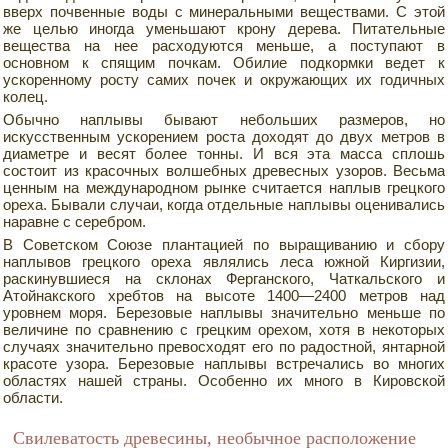
вверх почвенные воды с минеральными веществами. С этой
же целью иногда уменьшают крону дерева. Питательные
вещества на нее расходуются меньше, а поступают в
основном к спящим почкам. Обилие подкормки ведет к
ускоренному росту самих почек и окружающих их годичных
колец.
Обычно наплывы бывают небольших размеров, но
искусственным ускорением роста доходят до двух метров в
диаметре и весят более тонны. И вся эта масса сплошь
состоит из красочных волшебных древесных узоров. Весьма
ценным на международном рынке считается наплыв грецкого
ореха. Бывали случаи, когда отдельные наплывы оценивались
наравне с серебром.
В Советском Союзе плантацией по выращиванию и сбору
наплывов грецкого ореха являлись леса южной Киргизии,
раскинувшиеся на склонах Ферганского, Чаткальского и
Атойнакского хребтов на высоте 1400—2400 метров над
уровнем моря. Березовые наплывы значительно меньше по
величине по сравнению с грецким орехом, хотя в некоторых
случаях значительно превосходят его по радостной, янтарной
красоте узора. Березовые наплывы встречались во многих
областях нашей страны. Особенно их много в Кировской
области.
Свилеватость древесины, необычное расположение