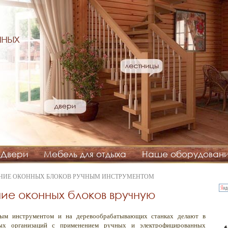
нных
Двери
Мебель для отдыха
Наше оборудован
ЕНИЕ ОКОННЫХ БЛОКОВ РУЧНЫМ ИНСТРУМЕНТОМ
ние оконных блоков вручную
ным инструментом и на деревообрабатывающих станках делают в
ных организаций с применением ручных и электрофицированных