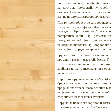
инструментов и деревообрабатывающи
на заготовки ножовкой, лучковой 
станках. Полученные заготовки стро
или на продольно-фрезерных станках.
При ручной обработке заготовок дел
гнезд, четвертей, фасок. Для размет
карандаш. При разметке брусков 
поперечные линии. При разметке н
гнезд, четвертей, фасок по меткам
накладные шаблоны. При обработке 
пазов, фасок, предусматривают шири
Бруски створок фрамуг и форточек 
проушин, гнезд четвертей, фасок. У
При разметке шипов и проушин учитыв
крайнего шипа горизонтального обвя
уклона фаски.
Строгают брусок сечением 65 х 44 м
бруски, нарезают шипы или проуши
профиль их поперечного сечения вы
на фрезерных станках с шипорезной
сверлильно-пазовальных станках.
Наружные плоскости коробок и элеме
Элементы переплетов обрабатывают 