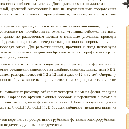
х станков общего назначения. Доски раскраивают по длине и ширине
пилой, дисковой электропилой или на круглопильных торцовочных
гают с четырех боковых сторон рубанком, фуганком, электрорубанком
ают разметку длины деталей и элементов соединений шипов, проушин,
ки используют линейку, метр, рулетку, угольник, рейсмус, чертилку,
по длине по разметочным меткам с помощью угольника проводят
а брусках поперечных размеров толщины шипов, ширины проушин,
 проводят риски. Для разметки шипов, проушин и гнезд используют
элементов шиповых соединений брусков отбирают профили четвертей,
ну и длину шипов.
размечают и изготовляют общих размеров, размеров и формы шипов,
гловые соединения выполняют на двойных сквозных шипах типа УК-2.
ают размеры четвертей (12 х 12 мм) и фасок (12 х 32 мм). Опорная у
зочного бруска выше на ширину четверти, а вторая делается с учетом
м, выполняют разметку, отбирают четверти, снимают фаски, торцуют
ны. Обработку брусков оконных коробок и переплетов в размер и
полняют на продольно-фрезерных станках. Шипы и проушины делают
 кареткой ФСШ-1А, ФСШ-11. В брусках выбирают гнезда под шипы на
нтов переплетов прострагивают рубанком, фуганком, электрорубанком.
по периметру ручными инструментами.