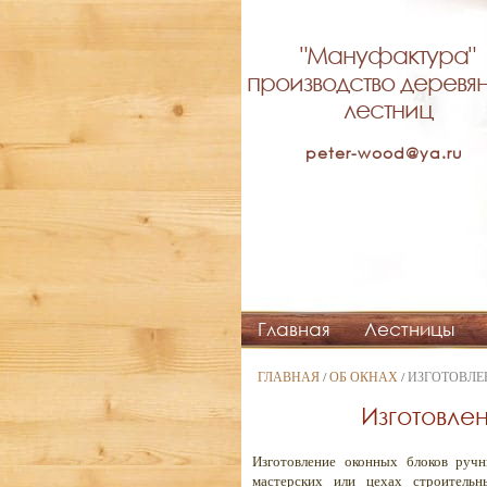
"Мануфактура"
производство деревя
лестниц
peter-wood@ya.ru
Главная
Лестницы
ГЛАВНАЯ
/
ОБ ОКНАХ
/ ИЗГОТОВЛ
Изготовле
Изготовление оконных блоков руч
мастерских или цехах строитель