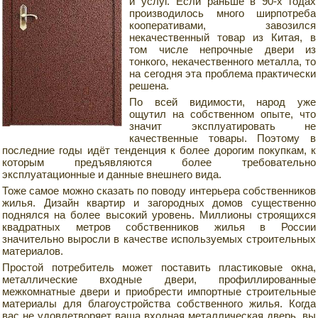
и услуг. Если раньше в 90-х годах
производилось много ширпотреба
кооперативами, завозился
некачественный товар из Китая, в
том числе непрочные двери из
тонкого, некачественного металла, то
на сегодня эта проблема практически
решена.
По всей видимости, народ уже
ощутил на собственном опыте, что
значит эксплуатировать не
качественные товары. Поэтому в
последние годы идёт тенденция к более дорогим покупкам, к
которым предъявляются более требовательно
эксплуатационные и данные внешнего вида.
Тоже самое можно сказать по поводу интерьера собственников
жилья. Дизайн квартир и загородных домов существенно
поднялся на более высокий уровень. Миллионы строящихся
квадратных метров собственников жилья в России
значительно выросли в качестве используемых строительных
материалов.
Простой потребитель может поставить пластиковые окна,
металлические входные двери, профиллированные
межкомнатные двери и приобрести импортные строительные
материалы для благоустройства собственного жилья. Когда
вас не удовлетворяет ваша входная металлическая дверь, вы