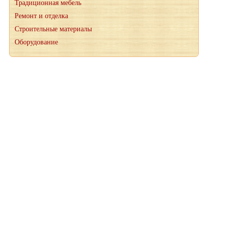
Традиционная мебель
Ремонт и отделка
Строительные материалы
Оборудование
При копировании материалов, ссылка на сайт wood-petr.ru
обязательна
© 2012-2026 "Мануфактура" производство деревянных
лестниц