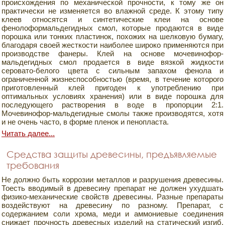
происхождения по механической прочности, к тому же он
практически не изменяется во влажной среде. К этому типу
клеев относятся и синтетические клеи на основе
фенолоформальдегидных смол, которые продаются в виде
порошка или тонких пластинок, похожих на шелковую бумагу,
благодаря своей жесткости наиболее широко применяются при
производстве фанеры. Клей на основе мочевинофор-
мальдегидных смол продается в виде вязкой жидкости
серовато-белого цвета с сильным запахом фенола и
ограниченной жизнеспособностью (время, в течение которого
приготовленный клей пригоден к употреблению при
оптимальных условиях хранения) или в виде порошка для
последующего растворения в воде в пропорции 2:1.
Мочевинофор-мальдегидные смолы также производятся, хотя
и не очень часто, в форме пленок и пенопласта.
Читать далее...
Средства защиты древесины, предъявляемые
требования
Не должно быть коррозии металлов и разрушения древесины.
Тоесть вводимый в древесину препарат не должен ухудшать
физико-механические свойств древесины. Разные препараты
воздействуют на древесину по разному. Препарат, с
содержанием соли хрома, меди и аммониевые соединения
снижает прочность древесных изделий на статический изгиб,