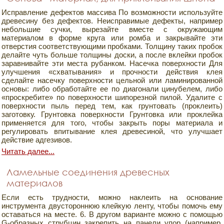
Исправление дефектов массива По возможности используйте
древесину без дефектов. Неисправимые дефекты, например
небольшие сучки, вырезайте вместе с окружающим
материалом в форме круга или ромба и закрывайте эти
отверстия соответствующими пробками. Толщину таких пробок
делайте чуть больше толщины доски, а после вклейки пробок
заравнивайте эти места рубанком. Насечка поверхности Для
улучшения «схватывания» и прочности действия клея
сделайте насечку поверхности цельной или ламинированной
основы: либо обработайте ее по диагонали цинубелем, либо
«проскребите» по поверхности шипорезной пилой. Удалите с
поверхности пыль перед тем, как грунтовать (проклеить)
заготовку. Грунтовка поверхности Грунтовка или проклейка
применяется для того, чтобы закрыть поры материала и
регулировать впитывание клея древесиной, что улучшает
действие адгезивов.
Читать далее...
Ламельные соединения древесных
материалов
Если есть трудности, можно наклеить на основание
инструмента двустороннюю клейкую ленту, чтобы помочь ему
оставаться на месте. 6. В другом варианте можно с помощью
G-образных струбцин закрепить на панели упор (например,