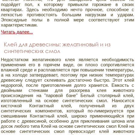
подойдет пол, к которому привыкли горожане в своих
квартирах. Здесь необходимо нечто прочное, способное с
легкостью противостоять большим нагрузкам и ударам.
Эпоксидные полы в полной мере соответствуют этим
характеристикам.
Читать далее...
Клей для древесины: желатиновый и из
синтетических смол
Недостатком желатинового клея является необходимость
применения его в горячем виде, он плохо сопротивляется
влажной среде и расплавляется при повышении температуры,
а на холоде затвердевает, поэтому при низких температурах
древесину следует склеивать достаточно быстро. Этот клей
недорогой, после приготовления долго хранится. Емкость с
двойными стенками для разогрева клея животного
происхождения на "паровой бане" Белый столярный клей,
изготовленный на основе синтетических смол. Наносится
кисточкой Контактный клей, полученный из двух
синтетических компонентов, который по-лимеризуется при
смешивании Контактный клей, широко применяющийся при
работе с древесиной, особенно для приклеивания шпона или
досок любого типа Клей на основе синтетических смол Клей на
основе синтетических смол превосходит клей животного