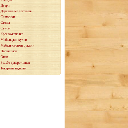
Двери
Деревянные лестницы
Скамейки
Столы
Стулья
Кресло-качалка
Мебель для кухни
Мебель своими руками
Наличники
Окна
Резьба декоративная
Токарные изделия