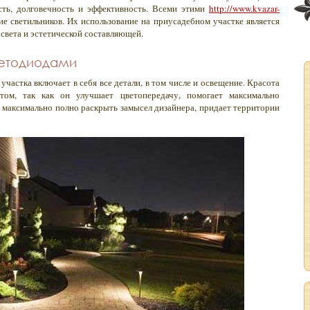
сть, долговечность и эффективность. Всеми этими
http://www.kvazar-
ие светильников. Их использование на приусадебном участке является
света и эстетической составляющей.
ветодиодами
астка включает в себя все детали, в том числе и освещение. Красота
том, так как он улучшает цветопередачу, помогает максимально
 максимально полно раскрыть замысел дизайнера, придает территории