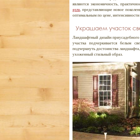
являются экономичность, практично
gr.ru
, представляющие новое поколен
оптимальным по цене, интенсивности 
Украшаем участок с
Ландшафтный дизайн приусадебного уч
участка подчеркивается белым све
подчеркнуть достоинства ландшафта,
ухоженный стильный образ.