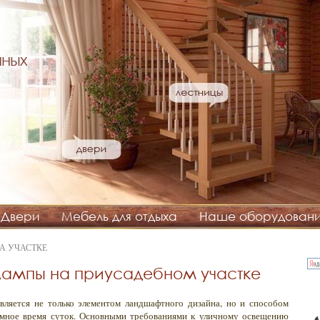
нных
Двери
Мебель для отдыха
Наше оборудован
А УЧАСТКЕ
лампы на приусадебном участке
вляется не только элементом ландшафтного дизайна, но и способом
емное время суток. Основными требованиями к уличному освещению