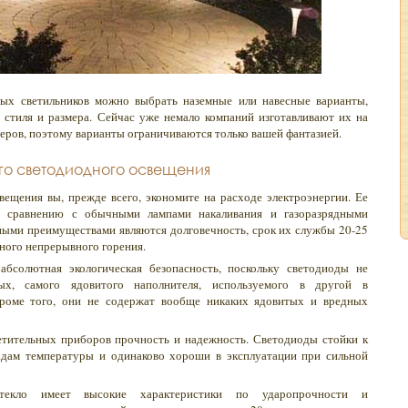
ных светильников можно выбрать наземные или навесные варианты,
стиля и размера. Сейчас уже немало компаний изготавливают их на
еров, поэтому варианты ограничиваются только вашей фантазией.
о светодиодного освещения
свещения вы, прежде всего, экономите на расходе электроэнергии. Ее
 сравнению с обычными лампами накаливания и газоразрядными
ными преимуществами являются долговечность, срок их службы 20-25
вного непрерывного горения.
абсолютная экологическая безопасность, поскольку светодиоды не
х, самого ядовитого наполнителя, используемого в другой в
Кроме того, они не содержат вообще никаких ядовитых и вредных
тительных приборов прочность и надежность. Светодиоды стойки к
адам температуры и одинаково хороши в эксплуатации при сильной
стекло имеет высокие характеристики по ударопрочности и