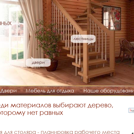
нных
Двери
Мебель для отдыха
Наше оборудован
ди материалов выбирают дерево,
оторому нет равных
для столяра - планировка рабочего места