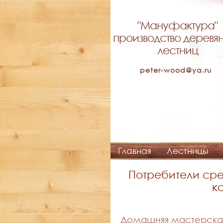
"Мануфактура"
производство деревя
лестниц
peter-wood@ya.ru
Главная
Лестницы
Потребители сре
к
Домашняя мастерская 