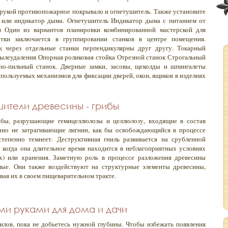
 рукой противопожарное покрывало и огнетушитель. Также установите
или индикатор дыма. Огнетушитель Индикатор дыма с питанием от
я Один из вариантов планировки комбинированной мастерской для
ки заключается в группировании станков в центре помещения.
к через отдельные станки перпендикулярны друг другу. Токарный
ылеудаления Опорная роликовая стойка Отрезной станок Строгальный
но-пильный станок. Дверные замки, засовы, щеколды и шпингалеты
используемых механизмов для фиксации дверей, окон, ящиков в изделиях
ители древесины - грибы
бы, разрушающие гемицеллюлозы и целлюлозу, входящие в состав
чно не затрагивающие лигнин, как бы освобождающийся в процессе
тепенно темнеет. Деструктивная гниль развивается на срубленной
, когда она длительное время находится в неблагоприятных условиях
х) или хранения. Заметную роль в процессе разложения древесины
ые. Они также воздействуют на структурные элементы древесины,
вая их в своем пищеварительном тракте.
ми руками для дома и дачи
илов, пока не добьетесь нужной глубины. Чтобы избежать появления