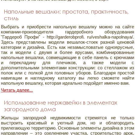
Напольные вешалки: простота, практичность,
стиль
Выбрать и приобрести напольную вешалку можно на сайте
компании-производителя гардеробного оборудования
"Гардероб Профи" - http://garderobprofi. ru/veshalka-napolnaya/.
Здесь представлены модели вешалок-стоек разной ценовой
категории и дизайна. Есть как незамысловатые одноярусные,
так и модели с двумя и более ярусами, комбинированные
напольные вешалки, совмещающие в себе панель с крючками
и перекладину для плечиков, а также модели с
дополнительными элементами конструкции: со стеллажом из
полок или с полкой для головных уборов. Благодаря простой
навигации и наглядному каталогу вы легко сможете найти
напольную вешалку, которая идеально подойдет именно вам.
Читать далее...
Использование нержавейки в элементах
загородного дома
Жильцы загородной недвижимости стремятся не только
выстроить красивый и уютный дом, но и облагородить
прилегающую территорию. Основные элементы дизайна в этом
направлении – это озеленение участка, строительство арок,