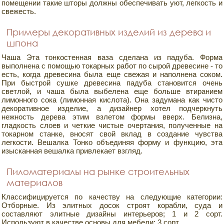
помещении такие шторы должны обеспечивать уют, легкость и
свежесть.
Примеры декоративных изделий из дерева и
шпона
Чаша Эта тонкостенная ваза сделана из падуба. Форма
выполнена с помощью токарных работ по сырой древесине - то
есть, когда древесина была еще свежая и наполнена соком.
При быстрой сушке древесина падуба становится очень
светлой, и чаша была выбелена еще больше втиранием
лимонного сока (лимонная кислота). Она задумана как чисто
декоративное изделие, а дизайнер хотел подчеркнуть
нежность дерева этим взлетом формы вверх. Белизна,
гладкость слоев и четкие чистые очертания, полученные на
токарном станке, вносят свой вклад в создание чувства
легкости. Вешалка Тонко объединяя форму и функцию, эта
изысканная вешалка привлекает взгляд.
Пиломатериалы на рынке строительных
материалов
Классифицируется по качеству на следующие категории:
Отборные. Из элитных досок строят корабли, суда и
составляют элитные дизайны интерьеров; 1 и 2 сорт.
Используют в качестве основы для мебели; 3 сорт.