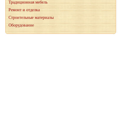
Традиционная мебель
Ремонт и отделка
Строительные материалы
Оборудование
При копировании материалов, ссылка на сайт wood-petr.ru
обязательна
© 2012-2026 "Мануфактура" производство деревянных
лестниц