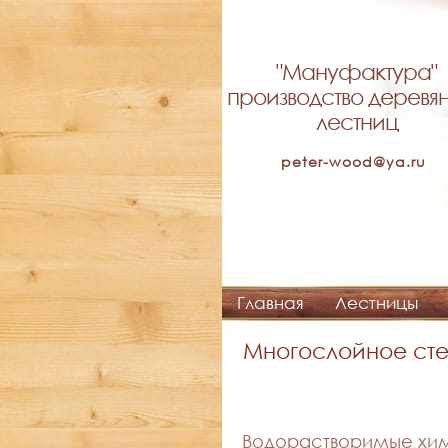
"Мануфактура"
производство деревя
лестниц
peter-wood@ya.ru
Главная
Лестницы
Многослойное сте
Водорастворимые хим