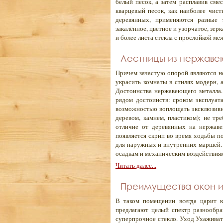
белый песок, а затем расплавив сме
кварцевый песок, как наиболее чист
деревянных, применяются разные 
закалённое, цветное и узорчатое, зерк
и более листа стекла с прослойкой ме
Лестницы из нержаве
Причем зачастую опорой являются не
украсить комнаты в стилях модерн, 
Достоинства нержавеющего металла.
рядом достоинств: сроком эксплуат
возможностью воплощать эксклюзивн
деревом, камнем, пластиком); не т
отличие от деревянных на нержав
появляется скрип во время ходьбы 
для наружных и внутренних маршей.
осадкам и механическим воздействия
Читать далее...
Преимущества окон из
В таком помещении всегда царит к
предлагают целый спектр разнообра
суперпрочное стекло. Уход Ухаживат