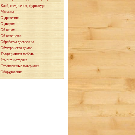
Клей, соединения, фурнитура
Мозаика
О древесине
О дверях
Об окнах
Об освещении
Обработка древесины
Обустройство домов
Традиционная мебель
Ремонт и отделка
Строительные материалы
Оборудование