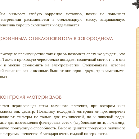
 Она вызывает слабую коррозию металлов, почти не повышает
 нагревании расплавляется в стекловидную массу, защищающую
ревесина хорошо склеивается и отделывается.
строенным стеклопакетом в загородном
екоторые преимущества: такая дверь позволяет сразу же увидеть, кто
ра. Также в прихожую через стекло попадает солнечный свет, отчего она
й и можно сэкономить на электроэнергии. Стеклопакеты, которые
й такие же, как и оконные. Бывают они одно-, двух-, трехкамерными.
акет.
 контроля материалов
ается нержавеющая сетка галунного плетения, при котором ячея
важинах как фильтр. Поскольку исходный материал не противоречит
авливают фильтры не только для технической, но и пищевой воды.
мые для изготовления фильтровых сеток, (карбоновые нити, полиамид,
сокую пропускную способность. Высоко ценится продукция галунного
фильтруемые вещества, благодаря очень гладкой поверхности.