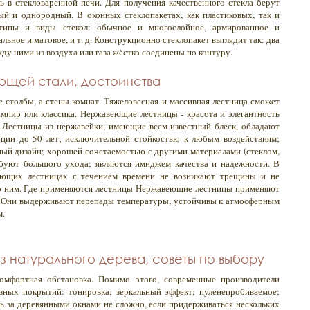
сь в стекловаренной печи. Для получения качественного стекла берут
ый и однородный. В оконных стеклопакетах, как пластиковых, так и
типы и виды стекол: обычное и многослойное, армированное и
альное и матовое, и т. д. Конструкционно стеклопакет выглядит так: два
жду ними из воздуха или газа жёстко соединены по контуру.
ющей стали, достоинства
 столбы, а стены комнат. Тяжеловесная и массивная лестница сможет
ампир или классика. Нержавеющие лестницы - красота и элегантность
 Лестницы из нержавейки, имеющие всем известный блеск, обладают
ации до 50 лет; исключительной стойкостью к любым воздействиям;
ый дизайн; хорошей сочетаемостью с другими материалами (стеклом,
ребуют большого ухода; являются имиджем качества и надежности. В
еющих лестницах с течением времени не возникают трещины и не
по ним. Где применяются лестницы Нержавеющие лестницы применяют
 Они выдерживают перепады температуры, устойчивы к атмосферным
м.
 натурального дерева, советы по выбору
омфортная обстановка. Помимо этого, современные производители
зных покрытий: тонировка; зеркальный эффект; пуленепробиваемое;
ь за деревянными окнами не сложно, если придерживаться нескольких