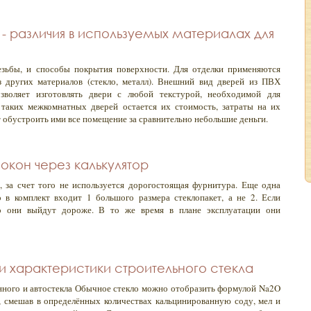
 различия в используемых материалах для
езьбы, и способы покрытия поверхности. Для отделки применяются
з других материалов (стекло, металл). Внешний вид дверей из ПВХ
озволяет изготовлять двери с любой текстурой, необходимой для
таких межкомнатных дверей остается их стоимость, затраты на их
т обустроить ими все помещение за сравнительно небольшие деньги.
окон через калькулятор
, за счет того не используется дорогостоящая фурнитура. Еще одна
о в комплект входит 1 большого размера стеклопакет, а не 2. Если
то они выйдут дороже. В то же время в плане эксплуатации они
 и характеристики строительного стекла
онного и автостекла Обычное стекло можно отобразить формулой Na2O
, смешав в определённых количествах кальцинированную соду, мел и