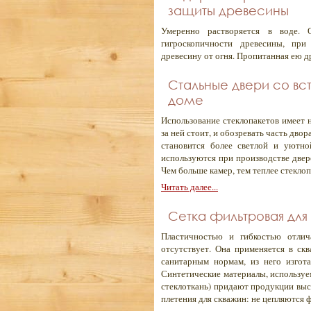
защиты древесины
Умеренно растворяется в воде.
гигроскопичности древесины, при
древесину от огня. Пропитанная ею д
Стальные двери со в
доме
Использование стеклопакетов имеет н
за ней стоит, и обозревать часть дво
становится более светлой и уютно
используются при производстве двере
Чем больше камер, тем теплее стеклоп
Читать далее...
Сетка фильтровая для
Пластичностью и гибкостью отлич
отсутствует. Она применяется в ск
санитарным нормам, из него изгот
Синтетические материалы, используе
стеклоткань) придают продукции вы
плетения для скважин: не цепляются 