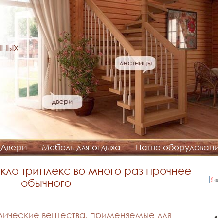
нных
Двери
Мебель для отдыха
Наше оборудован
кло триплекс во много раз прочнее
обычного
ические вещества, применяемые для