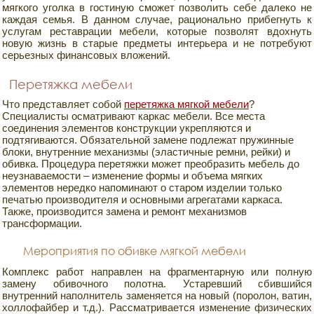
мягкого уголка в гостиную сможет позволить себе далеко не
каждая семья. В данном случае, рационально прибегнуть к
услугам реставрации мебели, которые позволят вдохнуть
новую жизнь в старые предметы интерьера и не потребуют
серьезных финансовых вложений.
Перетяжка мебели
Что представляет собой
перетяжка мягкой мебели
?
Специалисты осматривают каркас мебели. Все места
соединения элементов конструкции укрепляются и
подтягиваются. Обязательной замене подлежат пружинные
блоки, внутренние механизмы (эластичные ремни, рейки) и
обивка. Процедура перетяжки может преобразить мебель до
неузнаваемости – изменение формы и объема мягких
элементов нередко напоминают о старом изделии только
печатью производителя и основными агрегатами каркаса.
Также, производится замена и ремонт механизмов
трансформации.
Мероприятия по обивке мягкой мебели
Комплекс работ направлен на фрагментарную или полную
замену обивочного полотна. Устаревший сбившийся
внутренний наполнитель заменяется на новый (поролон, ватин,
холлофайбер и т.д.). Рассматривается изменение физических