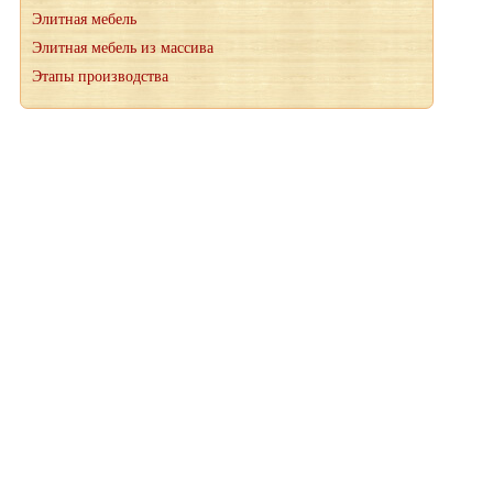
Элитная мебель
Элитная мебель из массива
Этапы производства
При копировании материалов, ссылка на сайт wood-petr.ru
обязательна
© 2012-2026 "Мануфактура" производство деревянных
лестниц